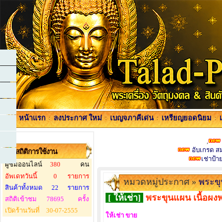
หน้าแรก
:
ลงประกาศ ใหม่
:
เบญจภาคีเด่น
:
เหรียญยอดนิยม
:
,
อับเกรด สมา
สถิติการใช้งาน
เช่าป้
ผู้ชมออนไลน์
380
คน
อัพเดทวันนี้
0
รายการ
หมวดหมู่ประกาศ »
พระข
สินค้าทั้งหมด
22
รายการ
[ ให้เช่า]
พระขุนแผน เนื้อผงพ
สถิติเข้าชม
78695
ครั้ง
เปิดร้านวันที่
30-07-2555
ให้เช่า ขาย