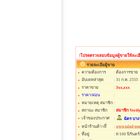
!โปรดตรวจสอบข้อมูลผู้ขายให้ละเอี
รายละเอียผู้ขาย
ความต้องการ
: ต้องการขาย
อับเดทล่าสุด
: 31 ก.ค. 2555
ราคาขาย
:
3xx,xxx
ราคา/ผ่อน
:
หมายเหตุ สมาชิก
:
สถานะ สมาชิก
:
สมาชิก Verify
เจ้าของประกาศ
:
ฉัตร บา
:
www.talad-pr
หน้าร้านค้า
ที่อยู่
: 8/160 นิรันด