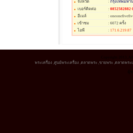
จังหวัด
:
กรุงเทพมหา
เบอร์ติดต่อ
:
0852582882 
อีเมล์
: oneonefivefi
เข้าชม
: 6072 ครั้ง
ไอพี
:
171.6.219.87
Copyright 2013, All
พระเครื่อง
,
ศูนย์พระเครื่อง
,
ตลาดพระ
,
ขายพระ
,
ตลาดพระเค
ผู