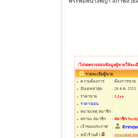
พระพิมพ์นางพญา สภาพสวยคมเด
!โปรดตรวจสอบข้อมูลผู้ขายให้ละเอี
รายละเอียผู้ขาย
ความต้องการ
: ต้องการขาย
อับเดทล่าสุด
: 28 ธ.ค. 2555
ราคาขาย
:
1,1xx
ราคา/ผ่อน
:
หมายเหตุ สมาชิก
:
สถานะ สมาชิก
:
สมาชิก Verify
เจ้าของประกาศ
:
จักรกฤษ
:
www.talad-pr
หน้าร้านค้า