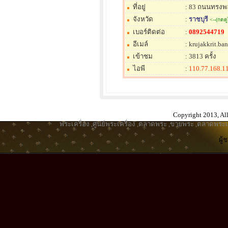
ที่อยู่
: 83 ถนนทรงพล 
จังหวัด
:
ราชบุรี
<--(กดดู
เบอร์ติดต่อ
:
0892544719
อีเมล์
: krujakkrit.b
เข้าชม
: 3813 ครั้ง
ไอพี
:
110.77.168.1
Copyright 2013, All
พระเครื่อง
,
ศูนย์พระเครื่อง
,
ตลาดพระ
,
ขายพระ
,
ตลาดพระเค
ผู