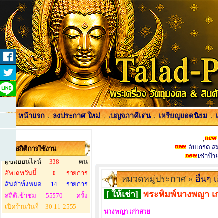
หน้าแรก
:
ลงประกาศ ใหม่
:
เบญจภาคีเด่น
:
เหรียญยอดนิยม
:
,
อับเกรด สมา
สถิติการใช้งาน
เช่าป้
ผู้ชมออนไลน์
338
คน
อัพเดทวันนี้
0
รายการ
หมวดหมู่ประกาศ »
อื่นๆ 
สินค้าทั้งหมด
14
รายการ
[ ให้เช่า]
พระพิมพ์นางพญา เก่
สถิติเข้าชม
55570
ครั้ง
เปิดร้านวันที่
30-11-2555
นางพญา เก่าสวย