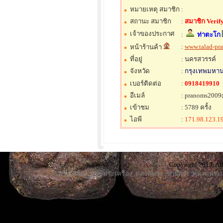
หมายเหตุ สมาชิก
:
สถานะ สมาชิก
:
สมาชิก Verify
เจ้าของประกาศ
:
ท่าตะโก
:
www.talad-pr
หน้าร้านค้า
ที่อยู่
: นครสวรรค์
จังหวัด
:
กรุงเทพมหา
เบอร์ติดต่อ
:
0918419910
อีเมล์
: pranoms200
เข้าชม
: 5789 ครั้ง
ไอพี
:
171.98.123.1
Copyright 2013, All
พระเครื่อง
,
ศูนย์พระเครื่อง
,
ตลาดพระ
,
ขายพระ
,
ตลาดพระเค
ผู