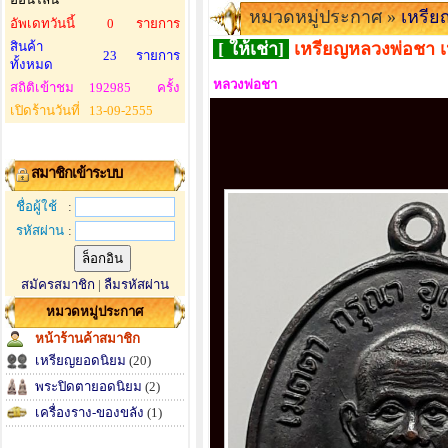
หมวดหมู่ประกาศ »
เหรี
อัพเดทวันนี้
0
รายการ
สินค้า
[ ให้เช่า]
เหรียญหลวงพ่อชา เ
23
รายการ
ทั้งหมด
หลวงพ่อชา
สถิติเข้าชม
192985
ครั้ง
เปิดร้านวันที่
13-09-2555
สมาชิกเข้าระบบ
ชื่อผู้ใช้
:
รหัสผ่าน
:
สมัครสมาชิก
|
ลืมรหัสผ่าน
หมวดหมู่ประกาศ
หน้าร้านค้าสมาชิก
เหรียญยอดนิยม
(20)
พระปิดตายอดนิยม
(2)
เครื่องราง-ของขลัง
(1)