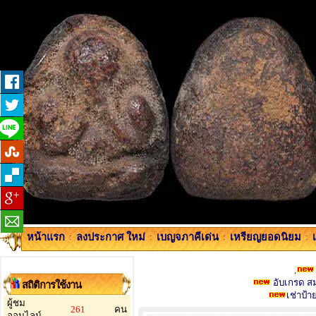
หน้าแรก
:
ลงประกาศ ใหม่
:
เบญจภาคีเด่น
:
เหรียญยอดนิยม
:
,
อับเกรด สมา
สถิติการใช้งาน
เช่าป้
ผู้ชม
261
คน
ออนไลน์