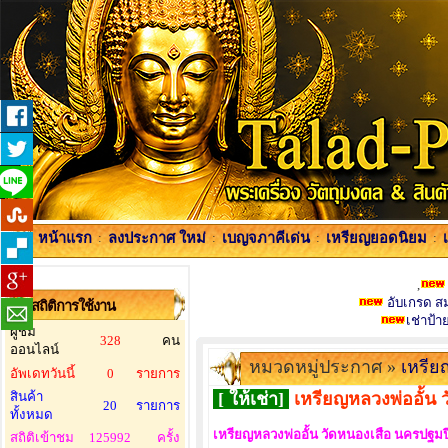
หน้าแรก
:
ลงประกาศ ใหม่
:
เบญจภาคีเด่น
:
เหรียญยอดนิยม
:
,
อับเกรด สมา
สถิติการใช้งาน
เช่าป้
ผู้ชม
328
คน
ออนไลน์
หมวดหมู่ประกาศ »
เหรี
อัพเดทวันนี้
0
รายการ
สินค้า
[ ให้เช่า]
เหรียญหลวงพ่ออั้น ว
20
รายการ
ทั้งหมด
เหรียญหลวงพ่ออั้น วัดหนองเสือ นครปฐมป
สถิติเข้าชม
125992
ครั้ง