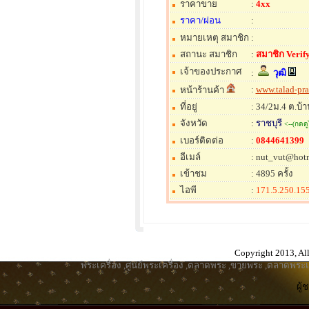
ราคาขาย
:
4xx
ราคา/ผ่อน
:
หมายเหตุ สมาชิก
:
สถานะ สมาชิก
:
สมาชิก Verify
เจ้าของประกาศ
:
วุฒิ
:
www.talad-pr
หน้าร้านค้า
ที่อยู่
: 34/2ม.4 ต.บ้
จังหวัด
:
ราชบุรี
<--(กดดู
เบอร์ติดต่อ
:
0844641399
อีเมล์
: nut_vut@hot
เข้าชม
: 4895 ครั้ง
ไอพี
:
171.5.250.15
Copyright 2013, All
พระเครื่อง
,
ศูนย์พระเครื่อง
,
ตลาดพระ
,
ขายพระ
,
ตลาดพระเค
ผู