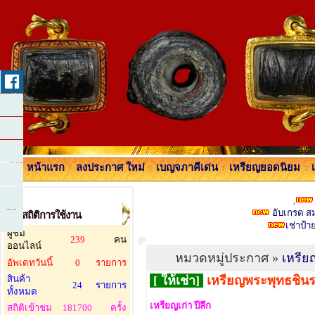
หน้าแรก
:
ลงประกาศ ใหม่
:
เบญจภาคีเด่น
:
เหรียญยอดนิยม
:
,
อับเกรด สมา
สถิติการใช้งาน
เช่าป้
ผู้ชม
239
คน
ออนไลน์
หมวดหมู่ประกาศ »
เหรี
อัพเดทวันนี้
0
รายการ
สินค้า
[ ให้เช่า]
เหรียญพระพุทธชิน
24
รายการ
ทั้งหมด
เหรียญเก่า ปีลึก
สถิติเข้าชม
181700
ครั้ง