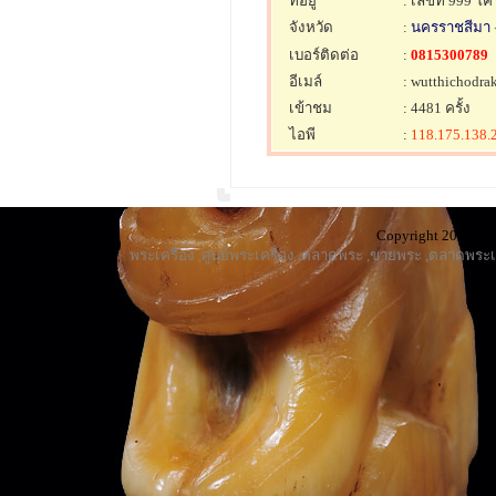
ที่อยู่
: เลขที่ 999 โ
จังหวัด
:
นครราชสีมา
<
เบอร์ติดต่อ
:
0815300789
อีเมล์
: wutthichodr
เข้าชม
: 4481 ครั้ง
ไอพี
:
118.175.138.
Copyright 2013, All
พระเครื่อง
,
ศูนย์พระเครื่อง
,
ตลาดพระ
,
ขายพระ
,
ตลาดพระเค
ผู