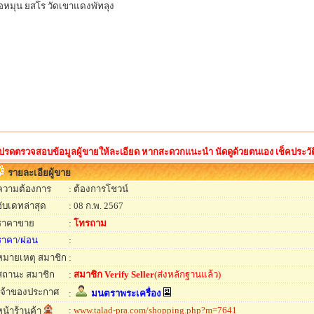
อหมุน ยสโร วัดเขาแดงพัทลุง
ปรดตรวจสอบข้อมูลผู้ขายให้ละเอียด หากสะดวกแนะนำ นัดดูด้วยตนเอง เช็คประวัติ ด
รายละเอียผู้ขาย
ความต้องการ
: ต้องการโชวน์
อับเดทล่าสุด
: 08 ก.พ. 2567
ราคาขาย
:
โทรถาม
ราคา/ผ่อน
:
หมายเหตุ สมาชิก
:
สถานะ สมาชิก
:
สมาชิก Verify Seller
(ส่งหลักฐานแล้ว)
เจ้าของประกาศ
:
มนตราพระเครื่อง
:
www.talad-pra.com/shopping.php?m=7641
หน้าร้านค้า