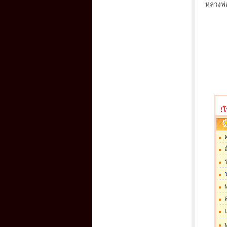
หลวงพ่
!โ