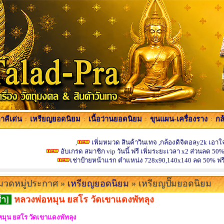
คีเด่น
:
เหรียญยอดนิยม
:
เนื้อว่านยอดนิยม
:
ขุนแผน-เครื่องราง
:
กล
,
เพิ่มหมวด สินค้าวินเทจ ,กล้องดิจิตอลy2k เอาใจ
อับเกรด สมาชิก vip วันนี้ ฟรี เพิ่มระยะเวลา x2 ส่วนลด 50%
เช่าป้ายหน้าแรก ตำแหน่ง 728x90,140x140 ลด 50% ฟร
วดหมู่ประกาศ »
เหรียญยอดนิยม
» เหรียญปั๊มยอดนิยม
่า]
หลวงพ่อหมุน ยสโร วัดเขาแดงพัทลุง
มุน ยสโร วัดเขาแดงพัทลุง