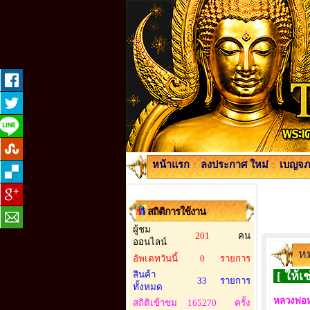
หน้าแรก
:
ลงประกาศ ใหม่
:
เบญจภา
สถิติการใช้งาน
ผู้ชม
201
คน
ออนไลน์
หม
อัพเดทวันนี้
0
รายการ
สินค้า
[ ให้เช
33
รายการ
ทั้งหมด
หลวงพ่อห
สถิติเข้าชม
165270
ครั้ง