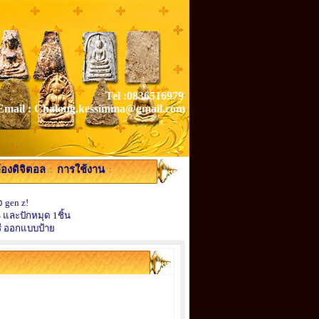
Tel :0836516979
Email : Chalong.kessimma@gmail.com
้องดิจิตอล
:
การใช้งาน
:
 gen z!
 และปักหมุด 1ชิ้น
ี ออกแบบป้าย