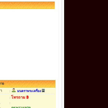
้ขาย
้า
:
มนตราพระเครื่อง
โทรถาม ฿
:
น
: