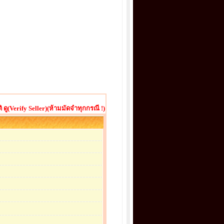
ู(Verify Seller)(ห้ามมัดจำทุกกรณี !)