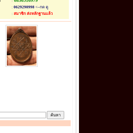
อ
0836516979
:
:
0629290998
<--กด ดู
:
สมาชิก ส่งหลักฐานแล้ว