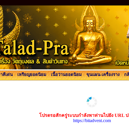
คีเด่น
:
เหรียญยอดนิยม
:
เนื้อว่านยอดนิยม
:
ขุนแผน-เครื่องราง
:
กล
โปรดรอสักครู่ระบบกำลังพาท่านไปยัง URL 
https://bitadvent.com