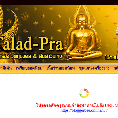
คีเด่น
:
เหรียญยอดนิยม
:
เนื้อว่านยอดนิยม
:
ขุนแผน-เครื่องราง
:
กล
โปรดรอสักครู่ระบบกำลังพาท่านไปยัง URL 
https://bloggerbee.online/l87