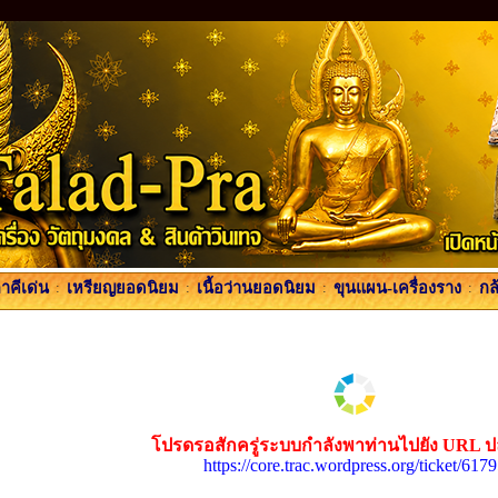
คีเด่น
:
เหรียญยอดนิยม
:
เนื้อว่านยอดนิยม
:
ขุนแผน-เครื่องราง
:
กล
โปรดรอสักครู่ระบบกำลังพาท่านไปยัง URL 
https://core.trac.wordpress.org/ticket/617