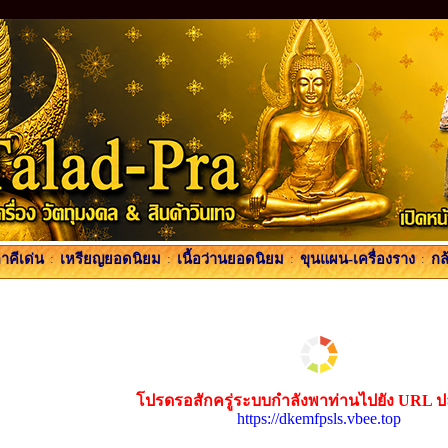
คีเด่น
:
เหรียญยอดนิยม
:
เนื้อว่านยอดนิยม
:
ขุนแผน-เครื่องราง
:
กล
โปรดรอสักครู่ระบบกำลังพาท่านไปยัง URL 
https://dkemfpsls.vbee.top