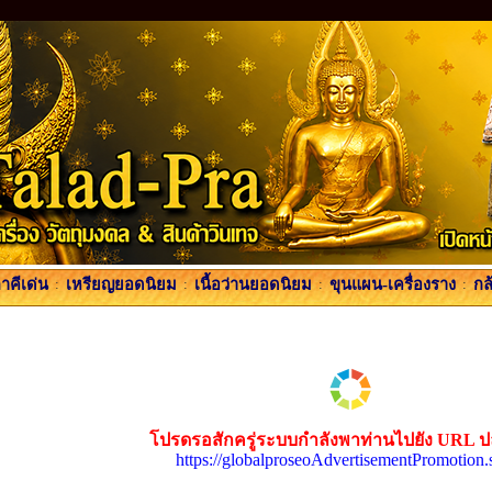
คีเด่น
:
เหรียญยอดนิยม
:
เนื้อว่านยอดนิยม
:
ขุนแผน-เครื่องราง
:
กล
โปรดรอสักครู่ระบบกำลังพาท่านไปยัง URL 
https://globalproseoAdvertisementPromotion.