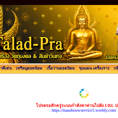
คีเด่น
:
เหรียญยอดนิยม
:
เนื้อว่านยอดนิยม
:
ขุนแผน-เครื่องราง
:
กล
โปรดรอสักครู่ระบบกำลังพาท่านไปยัง URL 
https://maasbouwservice5.weebly.com/