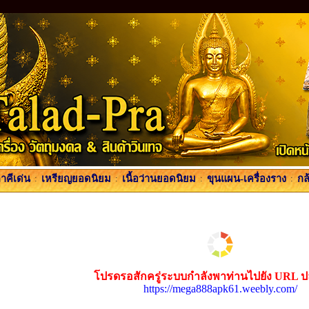
คีเด่น
:
เหรียญยอดนิยม
:
เนื้อว่านยอดนิยม
:
ขุนแผน-เครื่องราง
:
กล
โปรดรอสักครู่ระบบกำลังพาท่านไปยัง URL 
https://mega888apk61.weebly.com/