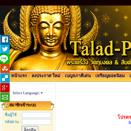
หน้าแรก
:
ลงประกาศ ใหม่
:
เบญจภาคีเด่น
:
เหรียญยอดนิยม
:
Select Language
▼
สมาชิกเข้าระบบ
ชื่อผู้ใช้
:
โปรดร
รหัสผ่าน
:
h