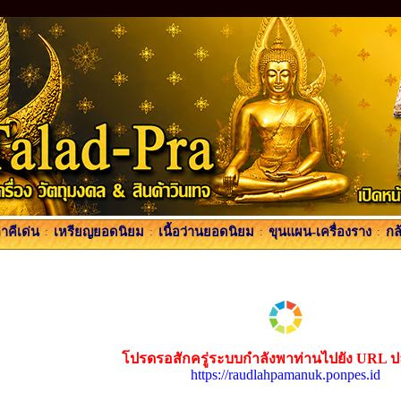
คีเด่น
:
เหรียญยอดนิยม
:
เนื้อว่านยอดนิยม
:
ขุนแผน-เครื่องราง
:
กล
โปรดรอสักครู่ระบบกำลังพาท่านไปยัง URL 
https://raudlahpamanuk.ponpes.id