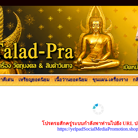
คีเด่น
:
เหรียญยอดนิยม
:
เนื้อว่านยอดนิยม
:
ขุนแผน-เครื่องราง
:
กล
โปรดรอสักครู่ระบบกำลังพาท่านไปยัง URL 
https://yelpadSocialMediaPromotion.shop