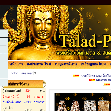
หน้าแรก
:
ลงประกาศ ใหม่
:
เบญจภาคีเด่น
:
เหรียญยอดนิยม
:
Select Language
▼
! ประวัติ พระสมเด็จวั
อับเกรด สมา
สถิติการใช้งาน
,
ผู้ชมออนไลน์
324
คน
อัพเดทวันนี้
14
รายการ
สินค้าทั้งหมด
28336
รายการ
สมาชิก
9112
คน