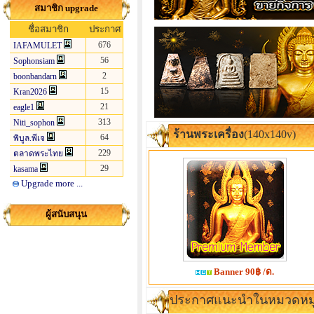
สมาชิก upgrade
ชื่อสมาชิก
ประกาศ
676
IAFAMULET
56
Sophonsiam
2
boonbandarn
15
Kran2026
21
eagle1
313
Niti_sophon
ร้านพระเครื่อง
(140x140v)
64
พิบูล.พีเจ
229
ตลาดพระไทย
29
kasama
Upgrade more ...
ผู้สนับสนุน
Banner 90฿ /ด.
ประกาศแนะนำในหมวดหมู่ 