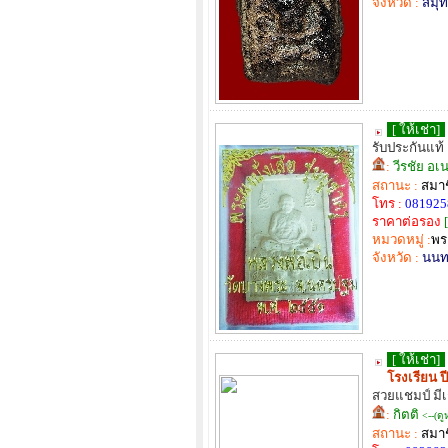
จังหวัด :
สมุ
[ ให้เช่า]
รับประกันแท้
:
วีรชัย อเ
สถานะ :
สมาช
โทร :
081925
ราคาต่อรอง
[
หมวดหมู่ :
พร
จังหวัด :
นนทบ
[ ให้เช่า]
โรงเรียน ปี
สวยแชมป์ มีเ
:
กิตติ
<--(ดู
สถานะ :
สมาช