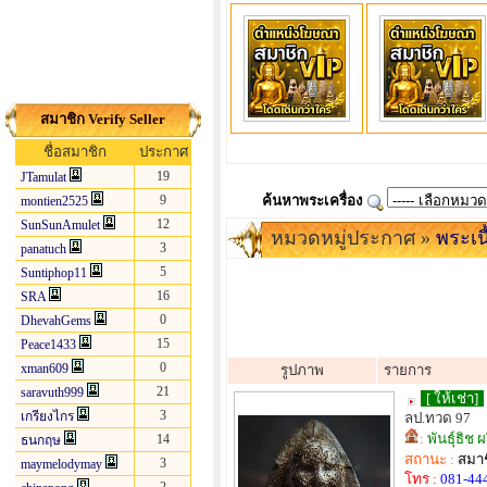
สมาชิก Verify Seller
ชื่อสมาชิก
ประกาศ
19
JTamulat
9
ค้นหาพระเครื่อง
montien2525
12
SunSunAmulet
หมวดหมู่ประกาศ »
พระเน
3
panatuch
5
Suntiphop11
16
SRA
0
DhevahGems
15
Peace1433
0
xman609
รูปภาพ
รายการ
21
saravuth999
[ ให้เช่า]
3
เกรียงไกร
ลป.ทวด 97
:
พันธุ์ธิช
14
ธนกฤษ
สถานะ :
สมาช
3
maymelodymay
โทร :
081-44