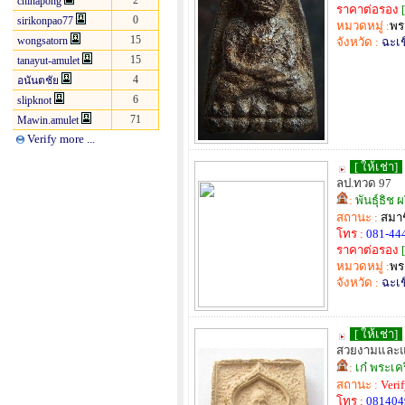
2
chinapong
ราคาต่อรอง
[
0
sirikonpao77
หมวดหมู่ :
พร
15
wongsatorn
จังหวัด :
ฉะเช
15
tanayut-amulet
4
อนันตชัย
6
slipknot
71
Mawin.amulet
Verify more ...
[ ให้เช่า]
ลป.ทวด 97
:
พันธุ์ธิช
สถานะ :
สมาช
โทร :
081-44
ราคาต่อรอง
[
หมวดหมู่ :
พร
จังหวัด :
ฉะเช
[ ให้เช่า]
สวยงามและแ
:
เก๋ พระเค
สถานะ :
Veri
โทร :
081404