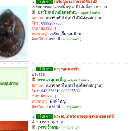
[ ให้เช่า]
เหรียญพระอาจารย์ฝั้นรุ่น2
เหรียญพระอาจารย์ฝั้นรุ่น2 มีโค้ดจิ้งจก หายาก
:
ปราโมทย์ เหมือดอดทน
<--(ดูหน้าร้านค้า)
สถานะ :
สมาชิกทั่วไป (ยังไม่ได้ส่งหลักฐาน)
โทร :
0899287766
ราคาต่อรอง
[ ]
หมวดหมู่ :
เหรียญปั๊มยอดนิยม
จังหวัด :
อุดรธานี
<--(กดดูได้ครับ)
[ ให้เช่า]
พระรอดมหาวัน
พระรอด
:
กรรณา อุดมเพ็ญ
<--(ดูหน้าร้านค้า)
สถานะ :
สมาชิกทั่วไป (ยังไม่ได้ส่งหลักฐาน)
โทร :
042 278319 0880855321
ราคาต่อรอง
[ ]
หมวดหมู่ :
พิมพ์ใหญ่
จังหวัด :
อุดรธานี
<--(กดดูได้ครับ)
[ ให้เช่า]
พระสมเด็จวัดบางขุนพรหมทรงเจดีย์
ต้องการประมูลราคา
:
เพรช งิ้วลาย
<--(ดูหน้าร้านค้า)