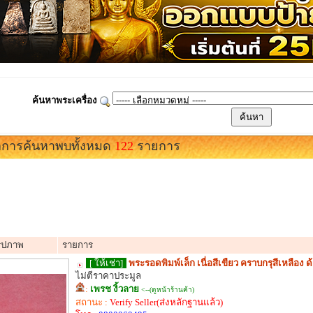
ค้นหาพระเครื่อง
การค้นหาพบทั้งหมด
122
รายการ
รูปภาพ
รายการ
[ ให้เช่า]
พระรอดพิมพ์เล็ก เนื่อสีเขืยว คราบกรุสีเหลือง ด
ไม่ตีราคาประมูล
:
เพรช งิ้วลาย
<--(ดูหน้าร้านค้า)
สถานะ :
Verify Seller(ส่งหลักฐานแล้ว)