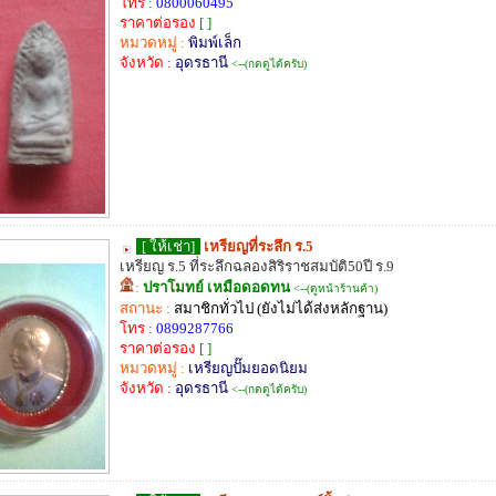
โทร :
0800060495
ราคาต่อรอง
[ ]
หมวดหมู่ :
พิมพ์เล็ก
จังหวัด :
อุดรธานี
<--(กดดูได้ครับ)
[ ให้เช่า]
เหรียญที่ระลึก ร.5
เหรียญ ร.5 ที่ระลึกฉลองสิริราชสมบัติ50ปี ร.9
:
ปราโมทย์ เหมือดอดทน
<--(ดูหน้าร้านค้า)
สถานะ :
สมาชิกทั่วไป (ยังไม่ได้ส่งหลักฐาน)
โทร :
0899287766
ราคาต่อรอง
[ ]
หมวดหมู่ :
เหรียญปั๊มยอดนิยม
จังหวัด :
อุดรธานี
<--(กดดูได้ครับ)