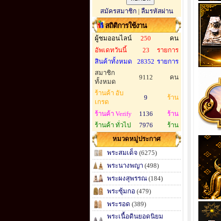
สมัครสมาชิก
|
ลืมรหัสผ่าน
สถิติการใช้งาน
ผู้ชมออนไลน์
250
คน
อัพเดทวันนี้
23
รายการ
สินค้าทั้งหมด
28352
รายการ
สมาชิก
9112
คน
ทั้งหมด
ร้านค้า อับ
9
ร้าน
เกรด
ร้านค้า Verify
1136
ร้าน
ร้านค้า ทั่วไป
7976
ร้าน
หมวดหมู่ประกาศ
พระสมเด็จ
(6275)
พระนางพญา
(498)
พระผงสุพรรณ
(184)
พระซุ้มกอ
(479)
พระรอด
(389)
พระเนื้อดินยอดนิยม