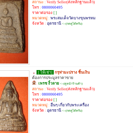
สถานะ :
Verify Seller(ส่งหลักฐานแล้ว)
โทร :
0800060495
ราคาต่อรอง
[ ]
หมวดหมู่ :
พระสมเด็จวัดบางขุนพรหม
จังหวัด :
อุดรธานี
<--(กดดูได้ครับ)
[ ให้เช่า]
กรุท่ามะปราง ชิ้นเงิน
ต้องการประมูลราคาขาย
:
เพรช งิ้วลาย
<--(ดูหน้าร้านค้า)
สถานะ :
Verify Seller(ส่งหลักฐานแล้ว)
โทร :
0800060495
ราคาต่อรอง
[ ]
หมวดหมู่ :
อื่นๆ เกี่ยวกับพระเครื่อง
จังหวัด :
อุดรธานี
<--(กดดูได้ครับ)