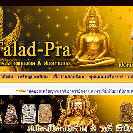
คีเด่น
:
เหรียญยอดนิยม
:
เนื้อว่านยอดนิยม
:
ขุนแผน-เครื่องราง
:
กล
*
*สุดยอดเหรียญพระเกจิ อาจารย์ดังๆ และพระพิมพ์นิยม ที่นักสะสม