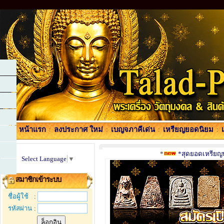
หน้าแรก
:
ลงประกาศ ใหม่
:
เบญจภาคีเด่น
:
เหรียญยอดนิยม
:
*
*สุดยอดเหรียญพร
Select Language
▼
สมาชิกเข้าระบบ
ชื่อผู้ใช้
:
รหัสผ่าน
: