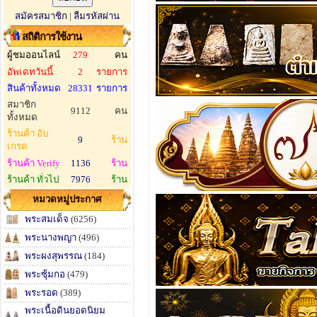
สมัครสมาชิก
|
ลืมรหัสผ่าน
สถิติการใช้งาน
ผู้ชมออนไลน์
279
คน
อัพเดทวันนี้
2
รายการ
สินค้าทั้งหมด
28331
รายการ
สมาชิก
9112
คน
ทั้งหมด
ร้านค้า อับ
9
ร้าน
เกรด
ร้านค้า Verify
1136
ร้าน
ร้านค้า ทั่วไป
7976
ร้าน
หมวดหมู่ประกาศ
พระสมเด็จ
(6256)
พระนางพญา
(496)
พระผงสุพรรณ
(184)
พระซุ้มกอ
(479)
พระรอด
(389)
พระเนื้อดินยอดนิยม