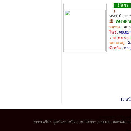
[ ให้เช่า]
)
พระแท้ สภา
:
ทัดเทพ พ
สถานะ :
สมาช
โทร :
08685
ราคาต่อรอง
หมวดหมู่ :
จ
จังหวัด :
กาญ
10 หน้
Copyright 2013, All
พระเครื่อง
,
ศูนย์พระเครื่อง
,
ตลาดพระ
,
ขายพระ
,
ตลาดพระเค