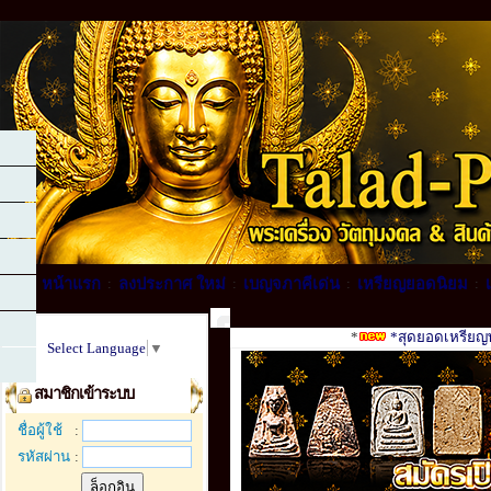
หน้าแรก
:
ลงประกาศ ใหม่
:
เบญจภาคีเด่น
:
เหรียญยอดนิยม
:
*
*สุดยอดเหรียญพร
Select Language
▼
สมาชิกเข้าระบบ
ชื่อผู้ใช้
:
รหัสผ่าน
: