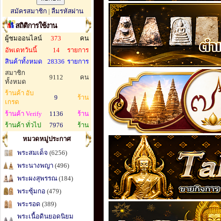
สมัครสมาชิก
|
ลืมรหัสผ่าน
สถิติการใช้งาน
ผู้ชมออนไลน์
373
คน
อัพเดทวันนี้
14
รายการ
สินค้าทั้งหมด
28336
รายการ
สมาชิก
9112
คน
ทั้งหมด
ร้านค้า อับ
9
ร้าน
เกรด
ร้านค้า Verify
1136
ร้าน
ร้านค้า ทั่วไป
7976
ร้าน
หมวดหมู่ประกาศ
พระสมเด็จ
(6256)
พระนางพญา
(496)
พระผงสุพรรณ
(184)
พระซุ้มกอ
(479)
พระรอด
(389)
พระเนื้อดินยอดนิยม