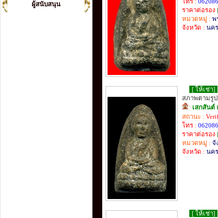
โทร :
06208
ผู้สนับสนุน
ราคาต่อรอง
หมวดหมู่ :
พร
จังหวัด :
นคร
[ ให้เช่า]
สภาพตามรูป
:
เสกสันต์ 
สถานะ :
Veri
โทร :
06208
ราคาต่อรอง
หมวดหมู่ :
จั
จังหวัด :
นคร
[ ให้เช่า]