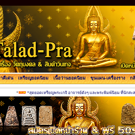
คีเด่น
:
เหรียญยอดนิยม
:
เนื้อว่านยอดนิยม
:
ขุนแผน-เครื่องราง
:
กล
*
*สุดยอดเหรียญพระเกจิ อาจารย์ดังๆ และพระพิมพ์นิยม ที่นักสะสม