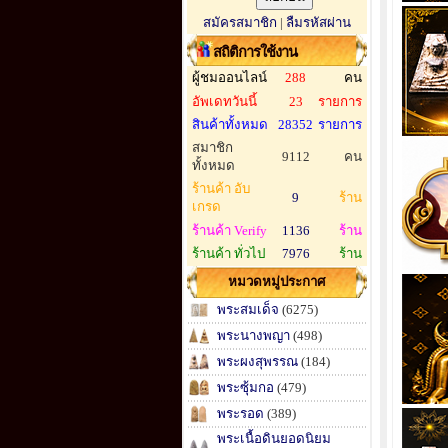
สมัครสมาชิก
|
ลืมรหัสผ่าน
สถิติการใช้งาน
ผู้ชมออนไลน์
288
คน
อัพเดทวันนี้
23
รายการ
สินค้าทั้งหมด
28352
รายการ
สมาชิก
9112
คน
ทั้งหมด
ร้านค้า อับ
9
ร้าน
เกรด
ร้านค้า Verify
1136
ร้าน
ร้านค้า ทั่วไป
7976
ร้าน
หมวดหมู่ประกาศ
พระสมเด็จ
(6275)
พระนางพญา
(498)
พระผงสุพรรณ
(184)
พระซุ้มกอ
(479)
พระรอด
(389)
พระเนื้อดินยอดนิยม