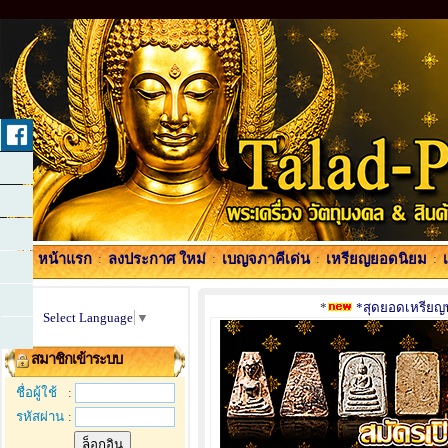
หน้าแรก
:
ลงประกาศ ใหม่
:
เบญจภาคีเด่น
:
เหรียญยอดนิยม
:
*
*สุดยอดเหรียญพร
Select Language
▼
สมาชิกเข้าระบบ
ชื่อผู้ใช้
:
รหัสผ่าน
: