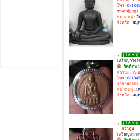
โทร :
08184
ราคาต่อรอง
หมวดหมู่ :
อื
จังหวัด :
สมุ
[ ให้เช่า]
เหรียญกริ่งจั
:
กิตติภพ 
สถานะ :
Veri
โทร :
08184
ราคาต่อรอง
หมวดหมู่ :
เ
จังหวัด :
สมุ
[ ให้เช่า]
กว่าทุน
เหรียญหลวงปู