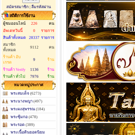
สมัครสมาชิก
|
ลืมรหัสผ่าน
สถิติการใช้งาน
ผู้ชมออนไลน์
226
คน
อัพเดทวันนี้
0
รายการ
สินค้าทั้งหมด
28337
รายการ
สมาชิก
9112
คน
ทั้งหมด
ร้านค้า อับ
9
ร้าน
เกรด
ร้านค้า Verify
1136
ร้าน
ร้านค้า ทั่วไป
7976
ร้าน
หมวดหมู่ประกาศ
พระสมเด็จ
(6273)
พระนางพญา
(497)
พระผงสุพรรณ
(184)
พระซุ้มกอ
(478)
พระรอด
(389)
พระเนื้อดินยอดนิยม