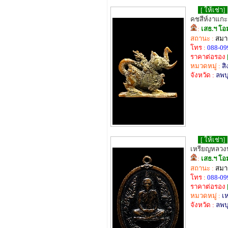
[ ให้เช่า]
คชสีห์งาแกะ อ
:
เสธ.ฯ โอ
สถานะ :
สมาช
โทร :
088-09
ราคาต่อรอง
หมวดหมู่ :
สิ
จังหวัด :
ลพบุ
[ ให้เช่า]
เหรียญหลวงปู
:
เสธ.ฯ โอ
สถานะ :
สมาช
โทร :
088-09
ราคาต่อรอง
หมวดหมู่ :
เ
จังหวัด :
ลพบุ