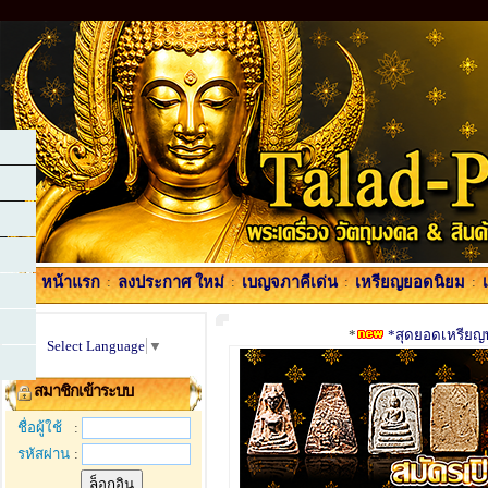
หน้าแรก
:
ลงประกาศ ใหม่
:
เบญจภาคีเด่น
:
เหรียญยอดนิยม
:
*
*สุดยอดเหรียญพร
Select Language
▼
สมาชิกเข้าระบบ
ชื่อผู้ใช้
:
รหัสผ่าน
: