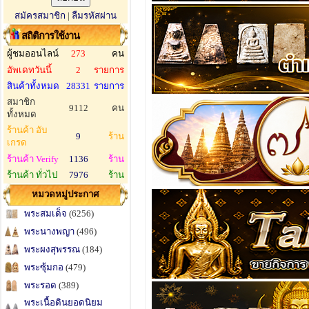
สมัครสมาชิก
|
ลืมรหัสผ่าน
สถิติการใช้งาน
ผู้ชมออนไลน์
273
คน
อัพเดทวันนี้
2
รายการ
สินค้าทั้งหมด
28331
รายการ
สมาชิก
9112
คน
ทั้งหมด
ร้านค้า อับ
9
ร้าน
เกรด
ร้านค้า Verify
1136
ร้าน
ร้านค้า ทั่วไป
7976
ร้าน
หมวดหมู่ประกาศ
พระสมเด็จ
(6256)
พระนางพญา
(496)
พระผงสุพรรณ
(184)
พระซุ้มกอ
(479)
พระรอด
(389)
พระเนื้อดินยอดนิยม