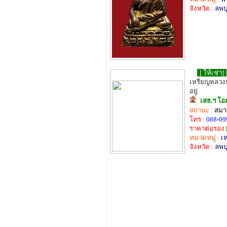
จังหวัด :
ลพบุ
[ ให้เช่า]
เหรียญหลวงปู
อยู่
:
เสธ.ฯ โอ
สถานะ :
สมาช
โทร :
088-09
ราคาต่อรอง
หมวดหมู่ :
เ
จังหวัด :
ลพบุ