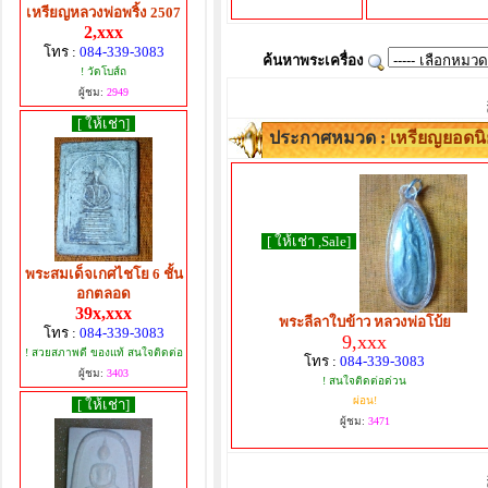
เหรียญหลวงพ่อพริ้ง 2507
2,xxx
โทร :
084-339-3083
ค้นหาพระเครื่อง
! วัดโบส์ถ
ผู้ชม:
2949
[ ให้เช่า]
ประกาศหมวด :
เหรียญยอดน
[ ให้เช่า ,Sale]
พระสมเด็จเกศไชโย 6 ชั้น
อกตลอด
39x,xxx
พระลีลาใบข้าว หลวงพ่อโบ้ย
โทร :
084-339-3083
9,xxx
! สวยสภาพดี ของแท้ สนใจติดต่อ
โทร :
084-339-3083
ผู้ชม:
3403
! สนใจติดต่อด่วน
ผ่อน!
[ ให้เช่า]
ผู้ชม:
3471