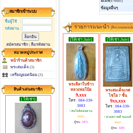
อีเมล์
(E-mail)
ข้อมูลอื่นๆ
สมาชิกเข้าระบบ
ชื่อผู้ใช้
:
รายการแนะนำ
(Recommend
รหัสผ่าน
:
[ให้เช่า ,Sale]
[ให้เช่า ,Sale]
สมัครสมาชิก
|
ลืมรหัสผ่าน
หมวดหมู่ประกาศ
หน้าร้านค้าสมาชิก
พระสมเด็จ
(3)
เหรียญยอดนิยม
(3)
พระลีลาใบข้าว
สินค้าเด่นสมาชิก
หลวงพ่อโบ้ย
พระสมเด็จเกศ
9,xxx
ไชโย 7 ชั้น
[ ให้เช่า]
โทร :
084-339-
9xx,xxx
3083
โทร :
084-339-
! สนใจติดต่อด่วน
3083
ผ่อน!
! สวยสภาพดี ของแท้
ผู้ชม:
3471
ผ่อน!
ผู้ชม:
3201