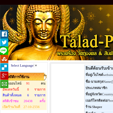
Select Language
▼
ยินดีต้อนรับเข้
ที่อยู่เว็บไซต์
websit
สถิติการใช้งาน
ชื่อ-นามสกุล
Name
ผู้ชมออนไลน์
91
คน
ประเภทสมาชิก
อัพเดทวันนี้
0
รายการ
ที่อยู่จังหวัด
Countr
สินค้าทั้งหมด
6
รายการ
เบอร์โทรติดต่อ
Pho
สถิติเข้าชม
20438
ครั้ง
เปิดร้านวันที่
27-10-2556
ร้าน Shopee