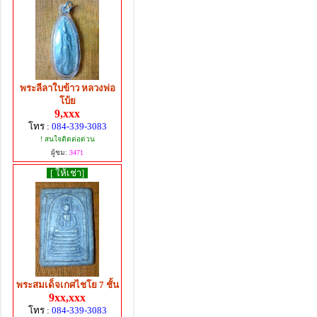
พระลีลาใบข้าว หลวงพ่อ
โบ้ย
9,xxx
โทร :
084-339-3083
! สนใจติดต่อด่วน
ผู้ชม:
3471
[ ให้เช่า]
พระสมเด็จเกศไชโย 7 ชั้น
9xx,xxx
โทร :
084-339-3083