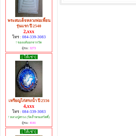
พระสมเด็จหลวงพ่อเพี้ยน
รุ่นแรก ปี 2540
2,xxx
โทร :
084-339-3083
! ของแท้ออกจากวัด
ผู้ชม:
3273
[ ให้เช่า]
เหรียญไก่สรงน้ำ ปี 2556
4,xxx
โทร :
084-339-3083
! หลวงปู่สรวง (วัดถ้ำพรมสวัสดิ์)
ผู้ชม:
4141
[ ให้เช่า]