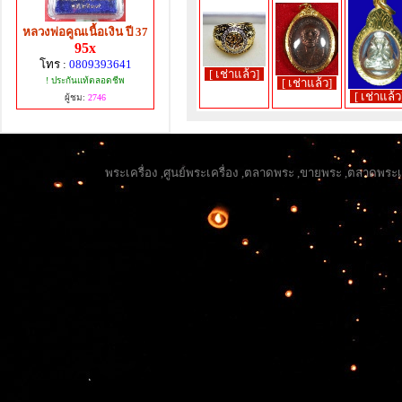
หลวงพ่อคูณเนื้อเงิน ปี 37
95x
โทร :
0809393641
[ เช่าแล้ว]
! ประกันแท้ตลอดชีพ
[ เช่าแล้ว]
[ เช่าแล้ว
ผู้ชม:
2746
Copyright 2013, All
พระเครื่อง
,
ศูนย์พระเครื่อง
,
ตลาดพระ
,
ขายพระ
,
ตลาดพระเค
ผู