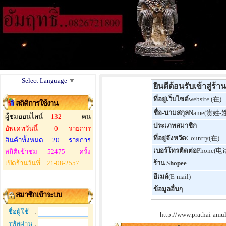
Select Language
▼
ยินดีต้อนรับเข้าสู่ร
ที่อยู่เว็บไซต์
website (在)
สถิติการใช้งาน
ชื่อ-นามสกุล
Name(贵姓-姓
ผู้ชมออนไลน์
132
คน
ประเภทสมาชิก
อัพเดทวันนี้
0
รายการ
ที่อยู่จังหวัด
Country(在)
สินค้าทั้งหมด
20
รายการ
เบอร์โทรติดต่อ
Phone(电话
สถิติเข้าชม
52475
ครั้ง
เปิดร้านวันที่
21-08-2557
ร้าน Shopee
อีเมล์
(E-mail)
ข้อมูลอื่นๆ
สมาชิกเข้าระบบ
ชื่อผู้ใช้
:
http://www.prathai-amu
รหัสผ่าน
: