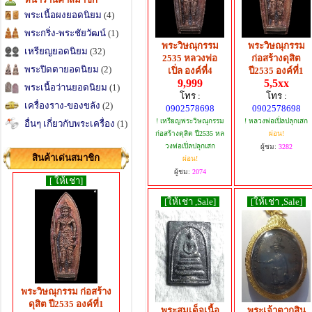
พระเนื้อผงยอดนิยม
(4)
พระกริ่ง-พระชัยวัฒน์
(1)
พระวิษณุกรรม
พระวิษณุกรรม
เหรียญยอดนิยม
(32)
2535 หลวงพ่อ
ก่อสร้างดุสิต
พระปิดตายอดนิยม
(2)
เปิ่ล องค์ที่4
ปี2535 องค์ที่1
9,999
5,5xx
พระเนื้อว่านยอดนิยม
(1)
โทร :
โทร :
เครื่องราง-ของขลัง
(2)
0902578698
0902578698
! เหรียญพระวิษณุกรรม
! หลวงพ่อเปิ่ลปลุกเสก
อื่นๆ เกี่ยวกับพระเครื่อง
(1)
ก่อสร้างดุสิต ปี2535 หล
ผ่อน!
วงพ่อเปิ่ลปลุกเสก
ผู้ชม:
3282
สินค้าเด่นสมาชิก
ผ่อน!
ผู้ชม:
2074
[ ให้เช่า]
[ให้เช่า ,Sale]
[ให้เช่า ,Sale]
พระวิษณุกรรม ก่อสร้าง
ดุสิต ปี2535 องค์ที่1
พระสมเด็จเนื้อ
พระเจ้าตากสิน