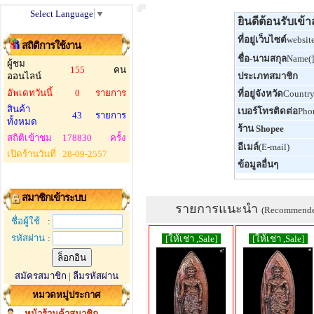
Select Language
▼
ยินดีต้อนรับเข้
ที่อยู่เว็บไซต์
websit
สถิติการใช้งาน
ชื่อ-นามสกุล
Name
ผู้ชม
155
คน
ออนไลน์
ประเภทสมาชิก
อัพเดทวันนี้
0
รายการ
ที่อยู่จังหวัด
Countr
สินค้า
เบอร์โทรติดต่อ
Pho
43
รายการ
ทั้งหมด
ร้าน Shopee
สถิติเข้าชม
178830
ครั้ง
อีเมล์
(E-mail)
เปิดร้านวันที่
28-09-2557
ข้อมูลอื่นๆ
สมาชิกเข้าระบบ
รายการแนะนำ
(Recommend
ชื่อผู้ใช้
:
รหัสผ่าน
:
[ให้เช่า ,Sale]
[ให้เช่า ,Sale]
สมัครสมาชิก
|
ลืมรหัสผ่าน
หมวดหมู่ประกาศ
หน้าร้านค้าสมาชิก