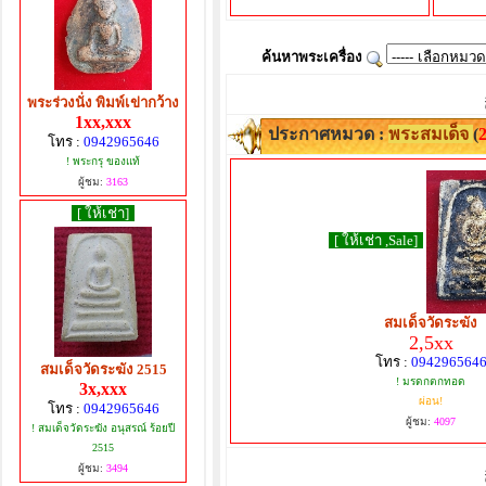
ค้นหาพระเครื่อง
พระร่วงนั่ง พิมพ์เข่ากว้าง
1xx,xxx
ประกาศหมวด :
พระสมเด็จ
(
โทร :
0942965646
! พระกรุ ของแท้
ผู้ชม:
3163
[ ให้เช่า]
[ ให้เช่า ,Sale]
สมเด็จวัดระฆัง
2,5xx
โทร :
094296564
สมเด็จวัดระฆัง 2515
! มรดกตกทอด
3x,xxx
ผ่อน!
โทร :
0942965646
ผู้ชม:
4097
! สมเด็จวัดระฆัง อนุสรณ์ ร้อยปี
2515
ผู้ชม:
3494