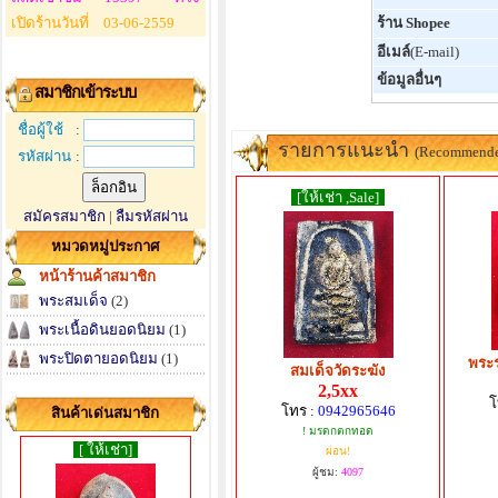
เปิดร้านวันที่
03-06-2559
ร้าน Shopee
อีเมล์
(E-mail)
ข้อมูลอื่นๆ
สมาชิกเข้าระบบ
ชื่อผู้ใช้
:
รายการแนะนำ
(Recommend
รหัสผ่าน
:
[ให้เช่า ,Sale]
สมัครสมาชิก
|
ลืมรหัสผ่าน
หมวดหมู่ประกาศ
หน้าร้านค้าสมาชิก
พระสมเด็จ
(2)
พระเนื้อดินยอดนิยม
(1)
พระปิดตายอดนิยม
(1)
พระร่
สมเด็จวัดระฆัง
2,5xx
โ
โทร :
0942965646
สินค้าเด่นสมาชิก
! มรดกตกทอด
[ ให้เช่า]
ผ่อน!
ผู้ชม:
4097