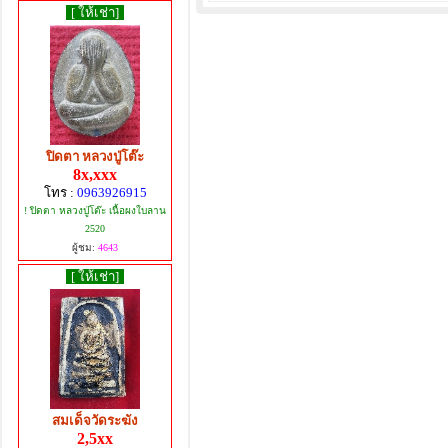
[ ให้เช่า]
ปิดตา หลวงปู่โต๊ะ
8x,xxx
โทร :
0963926915
! ปิดตา หลวงปู่โต๊ะ เนื้อผงใบลาน
2520
ผู้ชม:
4643
[ ให้เช่า]
สมเด็จวัดระฆัง
2,5xx