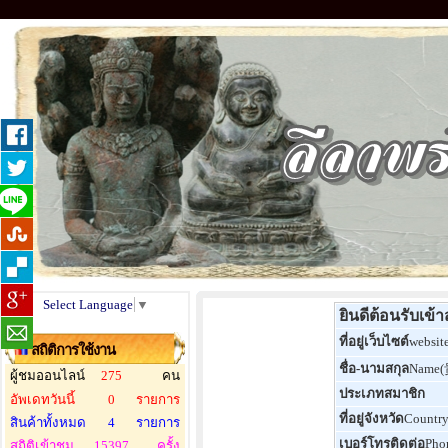
Select Language
▼
ยินดีต้อนรับเข้
ที่อยู่เว็บไซต์
websit
สถิติการใช้งาน
ชื่อ-นามสกุล
Name
ผู้ชมออนไลน์
275
คน
ประเภทสมาชิก
อัพเดทวันนี้
0
รายการ
ที่อยู่จังหวัด
Countr
สินค้าทั้งหมด
4
รายการ
เบอร์โทรติดต่อ
Pho
สถิติเข้าชม
15397
ครั้ง