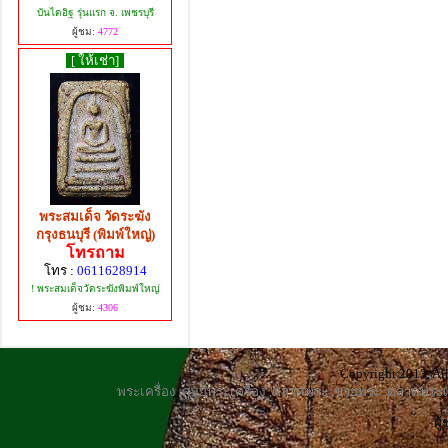
บันไดอิฐ รุ่นแรก จ. เพชรบุรี
ผู้ชม:
4772
[ ให้เช่า]
พระสมเด็จ วัดระฆัง
กรุงธนบุรี (พิมพ์ใหญ่)
โทรถาม
โทร :
0611628914
! พระสมเด็จวัดระฆังพิมพ์ใหญ่
ผู้ชม:
4306
Copyright 2013, All
พระเครื่อง
,
ศูนย์พระเครื่อง
,
ตลาดพระ
,
ขายพระ
,
ตลาดพระเค
ผู