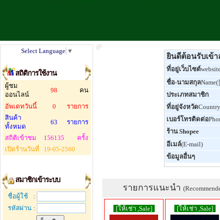
Select Language
▼
ยินดีต้อนรับเข้
ที่อยู่เว็บไซต์
websit
สถิติการใช้งาน
ชื่อ-นามสกุล
Name
ผู้ชม
98
คน
ออนไลน์
ประเภทสมาชิก
อัพเดทวันนี้
0
รายการ
ที่อยู่จังหวัด
Countr
สินค้า
เบอร์โทรติดต่อ
Pho
63
รายการ
ทั้งหมด
ร้าน Shopee
สถิติเข้าชม
156135
ครั้ง
อีเมล์
(E-mail)
เปิดร้านวันที่
19-05-2560
ข้อมูลอื่นๆ
สมาชิกเข้าระบบ
รายการแนะนำ
(Recommend
ชื่อผู้ใช้
:
รหัสผ่าน
:
[ให้เช่า ,Sale]
[ให้เช่า ,Sale]