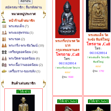
สมัครสมาชิก
|
ลืมรหัสผ่าน
หมวดหมู่ประกาศ
หน้าร้านค้าสมาชิก
พระสมเด็จ
(7)
พระผงสุพรรณ
(1)
พระสมเด็จ วัด
พระรอด
(2)
ระฆัง พิมพ์ใหญ่
พระกริ่งปวเรศ วัด
โทรถาม ,Call
พระกริ่ง-พระชัยวัฒน์
(10)
บวร
โทร :
กรุงเทพมหานคร
เหรียญยอดนิยม
(34)
0611628914
โทรถาม ,Call
! พระสมเด็จ วัดระฆัง
พระปิดตายอดนิยม
(6)
โทร :
พิมพ์ใหญ่
0611628914
พระเนื้อว่านยอดนิยม
(2)
ผ่อน!
! พระกริ่งปวเรศ วัดบวร
เครื่องราง-ของขลัง
(1)
ผู้ชม:
1792
ผ่อน!
ผู้ชม:
9560
สินค้าเด่นสมาชิก
[ ให้เช่า]
[ให้เช่า ,Sale]
[ให้เช่า ,Sale]