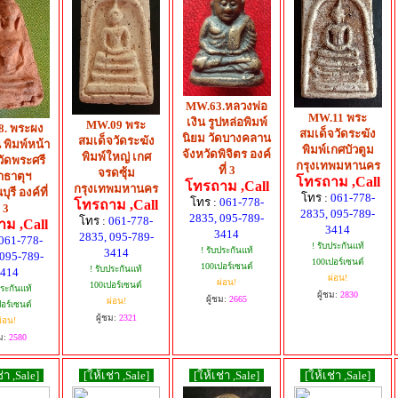
MW.63.หลวงพ่อ
MW.11 พระ
เงิน รูปหล่อพิมพ์
MW.09 พระ
. พระผง
สมเด็จวัดระฆัง
นิยม วัดบางคลาน
สมเด็จวัดระฆัง
 พิมพ์หน้า
พิมพ์เกศบัวตูม
จังหวัดพิจิตร องค์
พิมพ์ใหญ่ เกศ
ุวัดพระศรี
กรุงเทพมหานคร
ที่ 3
จรดซุ้ม
ธาตุฯ
โทรถาม ,Call
โทรถาม ,Call
กรุงเทพมหานคร
ุรี องค์ที่
โทร :
061-778-
โทร :
061-778-
โทรถาม ,Call
3
2835, 095-789-
2835, 095-789-
โทร :
061-778-
ม ,Call
3414
3414
2835, 095-789-
061-778-
! รับประกันแท้
! รับประกันแท้
3414
 095-789-
100เปอร์เซนต์
100เปอร์เซนต์
! รับประกันแท้
414
ผ่อน!
ผ่อน!
100เปอร์เซนต์
ประกันแท้
ผู้ชม:
2830
ผู้ชม:
2665
ผ่อน!
อร์เซนต์
ผู้ชม:
2321
่อน!
ม:
2580
่า ,Sale]
[ให้เช่า ,Sale]
[ให้เช่า ,Sale]
[ให้เช่า ,Sale]