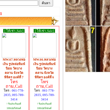
1
[ ให้เช่า ,Sale]
[ ให้เช่า ,Sale]
MW.67.หลวงพ่อ
MW.66.หลวงพ่อ
เงิน รูปหล่อพิมพ์
เงิน รูปหล่อพิมพ์
นิยม วัดบาง
นิยม วัดบาง
คลาน จังหวัด
คลาน จังหวัด
พิจิตร องค์ที่ 7
พิจิตร องค์ที่ 6
โทร
โทร
ถาม,Call
ถาม,Call
โทร :
061-778-
โทร :
061-778-
2835, 095-789-
2835, 095-789-
3414
3414
! รับประกันแท้
! รับประกันแท้
100เปอร์เซนต์
100เปอร์เซนต์