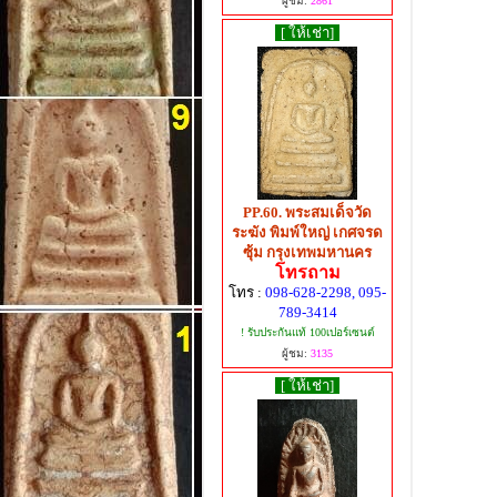
ผู้ชม:
2861
[ ให้เช่า]
PP.60. พระสมเด็จวัด
ระฆัง พิมพ์ใหญ่ เกศจรด
ซุ้ม กรุงเทพมหานคร
โทรถาม
โทร :
098-628-2298, 095-
789-3414
! รับประกันแท้ 100เปอร์เซนต์
ผู้ชม:
3135
[ ให้เช่า]