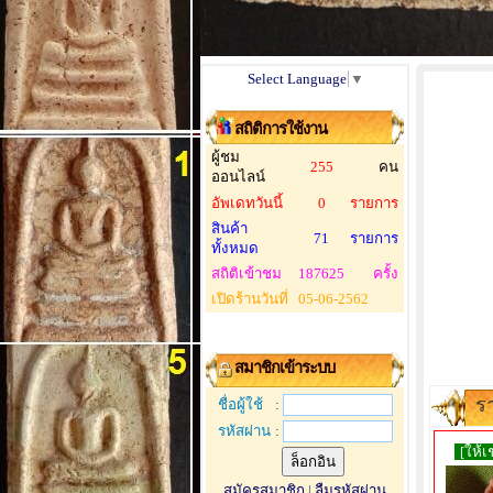
Select Language
▼
สถิติการใช้งาน
ผู้ชม
255
คน
ออนไลน์
อัพเดทวันนี้
0
รายการ
สินค้า
71
รายการ
ทั้งหมด
สถิติเข้าชม
187625
ครั้ง
เปิดร้านวันที่
05-06-2562
สมาชิกเข้าระบบ
ร
ชื่อผู้ใช้
:
รหัสผ่าน
:
[ให้เช
สมัครสมาชิก
|
ลืมรหัสผ่าน