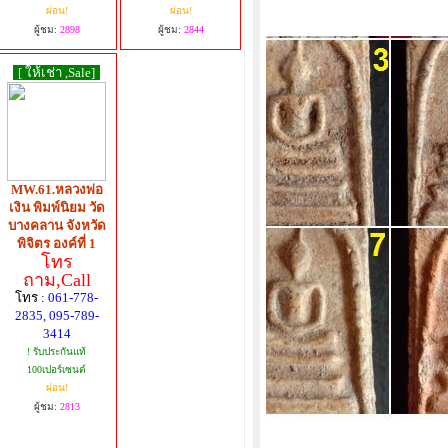
ผ่อน!
ผ่อน!
ผู้ชม:
2898
ผู้ชม:
2844
[ ให้เช่า ,Sale]
MW.61.หลวงพ่อ
เงิน พิมพ์นิยม วัด
บางคลาน จังหวัด
พิจิตร องค์ที่ 1
โทร
ถาม,Call
โทร :
061-778-
2835, 095-789-
3414
! รับประกันแท้
100เปอร์เซนต์
ผ่อน!
ผู้ชม:
2813