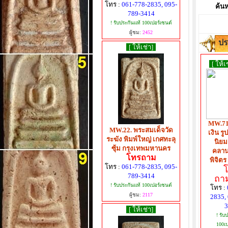
โทร :
061-778-2835, 095-
ค้นห
789-3414
! รับประกันแท้ 100เปอร์เซนต์
ผู้ชม:
2452
ปร
[ ให้เช่า]
[ ให้เ
MW.71
MW.22. พระสมเด็จวัด
เงิน รู
ระฆัง พิมพ์ใหญ่ เกศทะลุ
นิยม
ซุ้ม กรุงเทพมหานคร
คลาน
โทรถาม
พิจิตร 
โทร :
061-778-2835, 095-
789-3414
ถาม
! รับประกันแท้ 100เปอร์เซนต์
โทร :
ผู้ชม:
2117
2835,
3
[ ให้เช่า]
! รับ
100เป