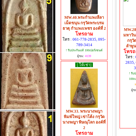
MW.40.พระกำแพงลีลา
เม็ดขนุน กรุวัดพระบรม
ธาตุ กำแพงเพชร องค์ที่ 2
MW.28
โทรถาม
มหาวัน
โทร :
061-778-2835, 095-
กรุว
789-3414
ลำพูน 
! รับประกันแท้ 100เปอร์เซนต์
โทรถา
ผู้ชม:
4139
โทร :
2835,
[ ให้เช่า]
3
! รับ
100เป
ผ
ผู้ช
MW.33. พระนางพญา
พิมพ์ใหญ่ เข่าโค้ง กรุวัด
นางพญา พิษณุโลก องค์ที่
2
โทรถาม