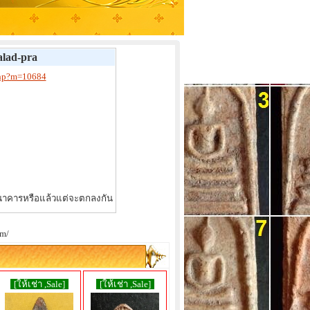
lad-pra
php?m=10684
ธนาคารหรือแล้วแต่จะตกลงกัน
om/
[ให้เช่า ,Sale]
[ให้เช่า ,Sale]