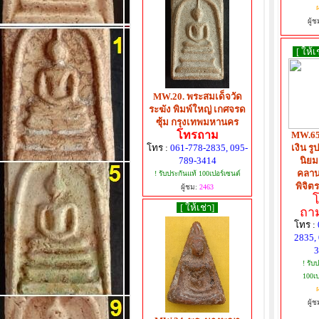
ผ
ผู้ช
[ ให้เ
MW.20. พระสมเด็จวัด
ระฆัง พิมพ์ใหญ่ เกศจรด
ซุ้ม กรุงเทพมหานคร
โทรถาม
MW.65
โทร :
061-778-2835, 095-
เงิน รู
789-3414
นิยม
คลาน
! รับประกันแท้ 100เปอร์เซนต์
พิจิตร
ผู้ชม:
2463
[ ให้เช่า]
ถาม
โทร :
2835,
3
! รับ
100เป
ผ
ผู้ช