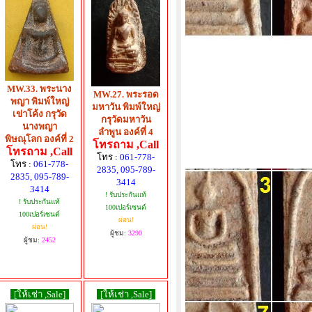
MW.33. พระนาง
MW.27. พระรอด
พญา พิมพ์ใหญ่
มหาวัน พิมพ์ใหญ่
เข่าโค้ง กรุวัด
กรุวัดมหาวัน
นางพญา
ลำพูน องค์ที่ 4
พิษณุโลก องค์ที่ 2
โทรถาม ,Call
โทรถาม ,Call
โทร :
061-778-
โทร :
061-778-
2835, 095-789-
2835, 095-789-
3414
3414
! รับประกันแท้
! รับประกันแท้
100เปอร์เซนต์
100เปอร์เซนต์
ผ่อน!
ผ่อน!
ผู้ชม:
3290
ผู้ชม:
2452
[ให้เช่า ,Sale]
[ให้เช่า ,Sale]