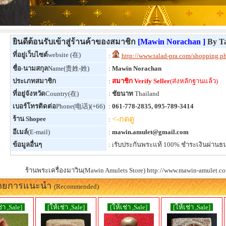
ยินดีต้อนรับเข้าสู่ร้านค้าของสมาชิก
[Mawin Norachan ]
By Ta
ที่อยู่เว็บไซต์
website (在)
:
http://www.talad-pra.com/shopping.
ชื่อ-นามสกุล
Name(贵姓-姓)
:
Mawin Norachan
ประเภทสมาชิก
:
สมาชิก Verify Seller
(ส่งหลักฐานแล้ว)
ที่อยู่จังหวัด
Country(在)
:
ชัยนาท
Thailand
เบอร์โทรติดต่อ
Phone(电话)(+66)
:
061-778-2835, 095-789-3414
<-กดดู
ร้าน Shopee
:
อีเมล์
(E-mail)
:
mawin.amulet@gmail.com
ข้อมูลอื่นๆ
: iรับประกันพระแท้ 100% ชำระเงินผ่าน
ร้านพระเครื่องมาวิน(Mawin Amulets Store) http://www.mawin-amulet.c
ายการแนะนำ
(Recommended)
่า ,Sale]
[ให้เช่า ,Sale]
[ให้เช่า ,Sale]
[ให้เช่า ,Sale]