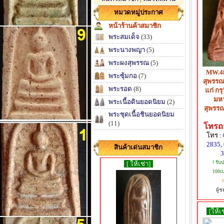
หมวดหมู่ประกาศ
หน้าร้านค้าสมาชิก
พระสมเด็จ
(33)
พระนางพญา
(5)
พระผงสุพรรณ
(5)
MW.48
พระซุ้มกอ
(7)
สุพรรณ
พระรอด
(8)
แก่ กร
มหา
พระเนื้อดินยอดนิยม
(2)
สุพรรณบ
พระชุดเนื้อชินยอดนิยม
(11)
โทรถา
โทร :
2835,
สินค้าเด่นสมาชิก
3
! รับ
[ ให้เช่า]
100เป
ผ
ผู้ช
[ให้เช