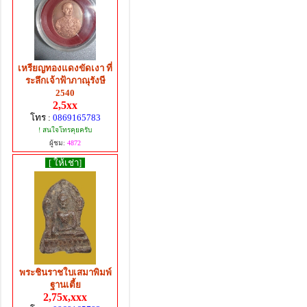
เหรียญทองแดงขัดเงา ที่
ระลึกเจ้าฟ้าภาณุรังษี
2540
2,5xx
โทร :
0869165783
! สนใจโทรคุยครับ
ผู้ชม:
4872
[ ให้เช่า]
พระชินราชใบเสมาพิมพ์
ฐานเตี้ย
2,75x,xxx