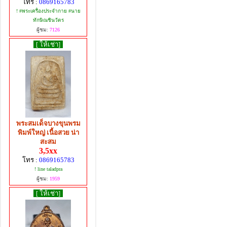
โทร :
0869165783
! #พระเครื่องประจำกาย #นาย
ทักษิณชินวัตร
ผู้ชม:
7126
[ ให้เช่า]
พระสมเด็จบางขุนพรม
พิมพ์ใหญ่ เนื้อสวย น่า
สะสม
3,5xx
โทร :
0869165783
! line taladpra
ผู้ชม:
1959
[ ให้เช่า]