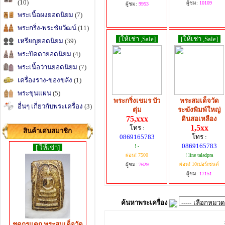
(10)
ผู้ชม:
10109
ผู้ชม:
9953
พระเนื้อผงยอดนิยม
(7)
พระกริ่ง-พระชัยวัฒน์
(11)
[ให้เช่า ,Sale]
[ให้เช่า ,Sale]
เหรียญยอดนิยม
(39)
พระปิดตายอดนิยม
(4)
พระเนื้อว่านยอดนิยม
(7)
เครื่องราง-ของขลัง
(1)
พระขุนแผน
(5)
พระกริ่งเขมร บัว
พระสมเด็จวัด
อื่นๆ เกี่ยวกับพระเครื่อง
(3)
ตุ่ม
ระฆังพิมพ์ใหญ่
75,xxx
ดินสอเหลือง
1,5xx
โทร :
สินค้าเด่นสมาชิก
0869165783
โทร :
0869165783
! -
[ ให้เช่า]
ผ่อน! 7500
! line taladpra
ผ่อน! 10เปอร์เซนต์
ผู้ชม:
7629
ผู้ชม:
17151
ค้นหาพระเครื่อง
ชุดกรุแตก พระสมเด็จวัด