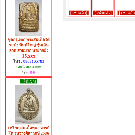
[ เช่าแล้ว]
[ เช่าแล้ว]
[ เช่าแล้ว
ชุดกรุแตก พระสมเด็จวัด
ระฆัง พิมพ์ใหญ่ ซุ้มเส้น
ลวด สวยมาก หายากยิ่ง
15,xxx
โทร :
0869165783
! สนใจ line taladpra
ผู้ชม:
3566
[ ให้เช่า]
เหรียญสมเด็จพุฒาจารย์
โต รุ่นวางศิลาฤกษ์ 2536