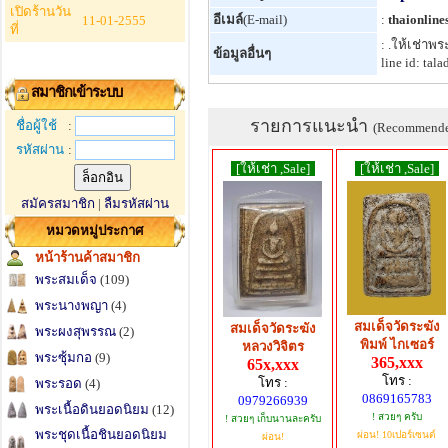
เปิดร้านวัน
อีเมล์
(E-mail)
:
thaionlin
11-01-2555
ที่
: .ให้เช่า
ข้อมูลอื่นๆ
line id: tala
สมาชิกเข้าระบบ
รายการแนะนำ
ชื่อผู้ใช้
:
(Recommend
รหัสผ่าน
:
[ให้เช่า ,Sale]
[ให้เช่า ,Sale]
สมัครสมาชิก
|
ลืมรหัสผ่าน
หมวดหมู่ประกาศ
หน้าร้านค้าสมาชิก
พระสมเด็จ
(109)
พระนางพญา
(4)
สมเด็จวัดระฆัง
สมเด็จวัดระฆัง
พระผงสุพรรณ
(2)
พิมพ์ ไกเซอร์
หลวงวิจิตร
พระซุ้มกอ
(9)
365,xxx
65x,xxx
โทร :
โทร :
พระรอด
(4)
0869165783
0979266939
พระเนื้อดินยอดนิยม
(12)
! สวยๆ ครับ
! สวยๆ เก็บนานละครับ
พระชุดเนื้อชินยอดนิยม
ผ่อน! 10เปอร์เซนต์
ผ่อน!