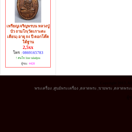
เหรียญเจริญพรบน หลวงปู่
บัว ถามโก(วัดเกาะตะ
เคียน) อายุ 84 ปี ตอกโค๊ต
ใต้ฐาน
2,5xx
โทร :
0869165783
! สนใจ line taladpra
ผู้ชม:
4428
Copyright 2013, All
พระเครื่อง
,
ศูนย์พระเครื่อง
,
ตลาดพระ
,
ขายพระ
,
ตลาดพระเค
ผู