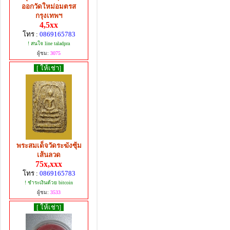
ออกวัดใหม่อมตรส
กรุงเทพฯ
4,5xx
โทร :
0869165783
! สนใจ line taladpra
ผู้ชม:
3075
[ ให้เช่า]
พระสมเด็จวัดระฆังซุ้ม
เส้นลวด
75x,xxx
โทร :
0869165783
! ชำระเงินด้วย bitcoin
ผู้ชม:
3533
[ ให้เช่า]