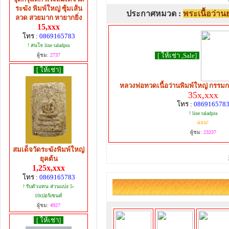
ระฆัง พิมพ์ใหญ่ ซุ้มเส้น
ประกาศหมวด :
พระเนื้อว่า
ลวด สวยมาก หายากยิ่ง
15,xxx
โทร :
0869165783
! สนใจ line taladpra
[ ให้เช่า ,Sale]
ผู้ชม:
2737
[ ให้เช่า]
หลวงพ่อทวดเนื้อว่านพิมพ์ใหญ่ กรรมกา
35x,xxx
โทร :
086916578
! line taladpra
ผ่อน!
ผู้ชม:
23237
สมเด็จวัดระฆังพิมพ์ใหญ่
ยุคต้น
1,25x,xxx
โทร :
0869165783
! รับตัวแทน ส่วนแบ่ง 5-
10เปอร์เซนต์
ผู้ชม:
4927
[ ให้เช่า]