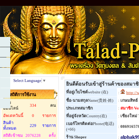
Select Language
▼
ยินดีต้อนรับเข้าสู่ร้านค้าของสมาช
ที่อยู่เว็บไซต์
website (在)
:
http:/
สถิติการใช้งาน
ชื่อ-นามสกุล
Name(贵姓-姓)
:
เกษมสิทธ์
ผู้ชม
334
คน
ออนไลน์
ประเภทสมาชิก
:
สมาชิก Ver
อัพเดทวันนี้
0
รายการ
ที่อยู่จังหวัด
Country(在)
:
เชียงใหม่
สินค้า
เบอร์โทรติดต่อ
Phone(电话)
229
รายการ
:
08691657
ทั้งหมด
(+66)
สถิติเข้าชม
2076228
ครั้ง
alphak9
ร้าน Shopee
: