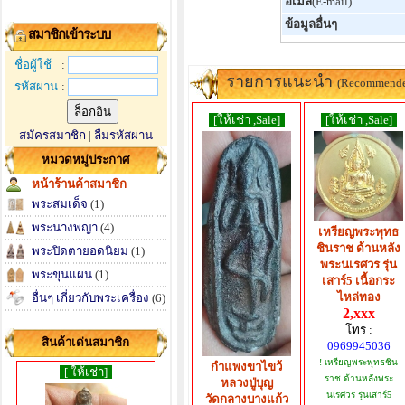
อีเมล์
(E-mail)
ข้อมูลอื่นๆ
สมาชิกเข้าระบบ
ชื่อผู้ใช้
:
รายการแนะนำ
(Recommend
รหัสผ่าน
:
[ให้เช่า ,Sale]
[ให้เช่า ,Sale]
สมัครสมาชิก
|
ลืมรหัสผ่าน
หมวดหมู่ประกาศ
หน้าร้านค้าสมาชิก
พระสมเด็จ
(1)
พระนางพญา
(4)
เหรียญพระพุทธ
ชินราช ด้านหลัง
พระปิดตายอดนิยม
(1)
พระนเรศวร รุ่น
พระขุนแผน
(1)
เสาร์5 เนื้อกระ
ไหล่ทอง
อื่นๆ เกี่ยวกับพระเครื่อง
(6)
2,xxx
โทร :
สินค้าเด่นสมาชิก
0969945036
! เหรียญพระพุทธชิน
กำแพงขาไขว้
[ ให้เช่า]
ราช ด้านหลังพระ
หลวงปู่บุญ
นเรศวร รุ่นเสาร์5
วัดกลางบางแก้ว