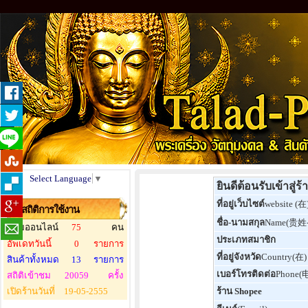
Select Language
▼
ยินดีต้อนรับเข้าสู
ที่อยู่เว็บไซต์
website (在
สถิติการใช้งาน
ชื่อ-นามสกุล
Name(贵姓
ผู้ชมออนไลน์
75
คน
ประเภทสมาชิก
อัพเดทวันนี้
0
รายการ
ที่อยู่จังหวัด
Country(在)
สินค้าทั้งหมด
13
รายการ
เบอร์โทรติดต่อ
Phone(
สถิติเข้าชม
20059
ครั้ง
เปิดร้านวันที่
19-05-2555
ร้าน Shopee