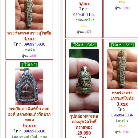
ผ่อน!
5,9xx
ผู้ชม:
1699
โทร :
0894611144
! กำแพงขาไขว้
ผ่อน!
ผู้ชม:
1979
พระร่วงทรงเกราะสุโขทัย
3,xxx
โทร :
0969945036
[ให้เช่า ,Sale]
[ให้เช่า ,Sale]
! พระร่วง
ผู้ชม:
2589
[ ให้เช่า]
พระร่วงทรง
เกราะสุโขทัย
3,xxx
พระปิดตา พิมพ์ปั้น ลอย
โทร :
องค์ หลวงพ่อแก้ววัดปาก
0969945036
รูปหล่อ หลวงพ่อ
ทะเล
! พระร่วง
ทองสุขวัดโพธิ์
1x,xxx
ผ่อน!
ทรายทอง
โทร :
0969945036
ผู้ชม:
2589
29,999
! หลวงพ่อแก้ววัดปากทะเล