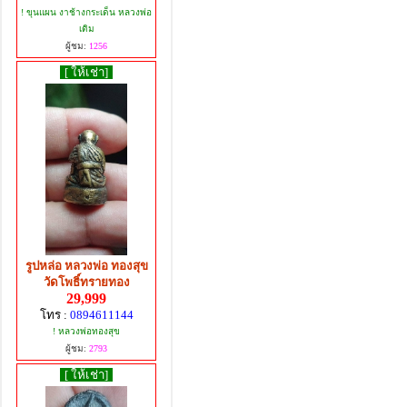
! ขุนแผน งาช้างกระเด็น หลวงพ่อ
เดิม
ผู้ชม:
1256
[ ให้เช่า]
รูปหล่อ หลวงพ่อ ทองสุข
วัดโพธิ์ทรายทอง
29,999
โทร :
0894611144
! หลวงพ่อทองสุข
ผู้ชม:
2793
[ ให้เช่า]