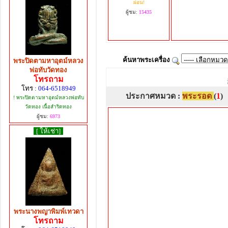
ผ่อน!
ผู้ชม:
15435
ค้นหาพระเครื่อง
พระปิดตามหาอุตม์หลวง
พ่อทับวัดทอง
โทรถาม
โทร :
064-6518949
ประกาศหมวด :
พระรอด
(
1
)
! พระปิดตามหาอุตม์หลวงพ่อทับ
วัดทอง เนื้อสำริดทอง
ผู้ชม:
6973
[ ให้เช่า]
พระนางพญาพิมพ์เทวดา
โทรถาม