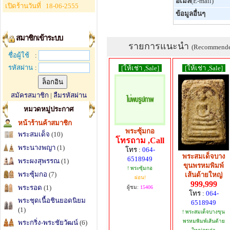
อีเมล์
(E-mail)
เปิดร้านวันที่
18-06-2555
ข้อมูลอื่นๆ
สมาชิกเข้าระบบ
รายการแนะนำ
(Recommend
ชื่อผู้ใช้
:
รหัสผ่าน
:
[ให้เช่า ,Sale]
[ให้เช่า ,Sale]
สมัครสมาชิก
|
ลืมรหัสผ่าน
หมวดหมู่ประกาศ
หน้าร้านค้าสมาชิก
พระซุ้มกอ
พระสมเด็จ
(10)
โทรถาม ,Call
พระนางพญา
(1)
โทร :
064-
พระสมเด็จบาง
6518949
พระผงสุพรรณ
(1)
ขุนพรหมพิมพ์
! พระซุ้มกอ
พระซุ้มกอ
(7)
เส้นด้ายใหญ่
ผ่อน!
999,999
พระรอด
(1)
ผู้ชม:
15406
โทร :
064-
พระชุดเนื้อชินยอดนิยม
6518949
(1)
! พระสมเด็จบางขุน
พรหมพิมพ์เส้นด้าย
พระกริ่ง-พระชัยวัฒน์
(6)