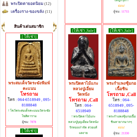
ใหญ่กรุเก่า
พระปิดตายอดนิยม
(12)
ผ่อน!
เครื่องราง-ของขลัง
(11)
ผู้ชม:
11715
สินค้าเด่นสมาชิก
[ให้เช่า ,Sale]
[ให้เช่า ,Sale]
[ ให้เช่า]
พระสมเด็จวัดระฆังพิมพ์
พระปิดตาไม้แกะ
พระกำแพงซุ้มกอ
คะแนน
หลวงปู่เอี่ยม
เนื้อชิน
โทรถาม
โทรถาม ,Call
วัดหนัง
โทรถาม ,Call
โทร :
064-6518949 , 095-
โทร :
064-
8188848
โทร :
064-
6518949 , 095-
6518949
8188848
! โชว์พระสมเด็จคะแนนวัดระฆัง
โฆสิตาราม
! พระปิดตาไม้แกะ
! พระกำแพงซุ้มกอเนื้อ
หลวงปู่บุญเอี่ยมวัดหนัง
ชินหายากมากๆ
ผู้ชม:
7878
รักทองเก่าจัด สวยแท้
ผ่อน!
[ ให้เช่า]
แลงาย
ผู้ชม:
21330