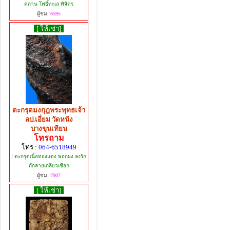
คลาน โพธิ์ทะเล พิจิตร
ผู้ชม:
6595
[ ให้เช่า]
ตะกรุดมงกุฎพระพุทธเจ้า
ลป.เอี่ยม วัดหนัง
บางขุนเทียน
โทรถาม
โทร :
064-6518949
! ตะกรุดเนิ้อทองแดง พอกผง ลงรัก
ถักลายเกลียวเชือก
ผู้ชม:
7907
[ ให้เช่า]