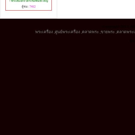
! พระสมเด็จวัดระฆังพิมพ์ใหญ่
ผู้ชม:
7412
Copyright 2013, All
พระเครื่อง
,
ศูนย์พระเครื่อง
,
ตลาดพระ
,
ขายพระ
,
ตลาดพระเค
ผู