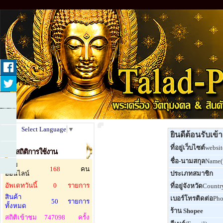
Select Language
▼
ยินดีต้อนรับเข
ที่อยู่เว็บไซต์
websit
สถิติการใช้งาน
ชื่อ-นามสกุล
Name
ผู้ชม
168
คน
ออนไลน์
ประเภทสมาชิก
อัพเดทวันนี้
0
รายการ
ที่อยู่จังหวัด
Countr
สินค้า
เบอร์โทรติดต่อ
Ph
50
รายการ
ทั้งหมด
ร้าน Shopee
สถิติเข้าชม
747098
ครั้ง