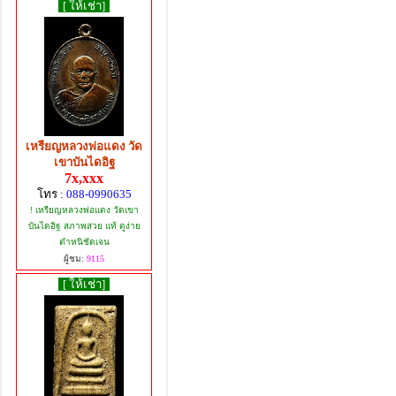
[ ให้เช่า]
เหรียญหลวงพ่อแดง วัด
เขาบันไดอิฐ
7x,xxx
โทร :
088-0990635
! เหรียญหลวงพ่อแดง วัดเขา
บันไดอิฐ สภาพสวย แท้ ดูง่าย
ตำหนิชัดเจน
ผู้ชม:
9115
[ ให้เช่า]