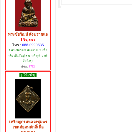
พระชัยวัฒน์ สังฆราชแพ
15x,xxx
โทร :
088-0990635
! พระชัยวัฒน์ สังฆราชแพ เนื้อ
กลับ เป็นมันปู สวย แท้ ดูง่าย เก่า
จัดถึงยุค
ผู้ชม:
8732
[ ให้เช่า]
เหรียญกรมหลวงชุมพร
เขตต์อุดมศักดิ์เนื้อ