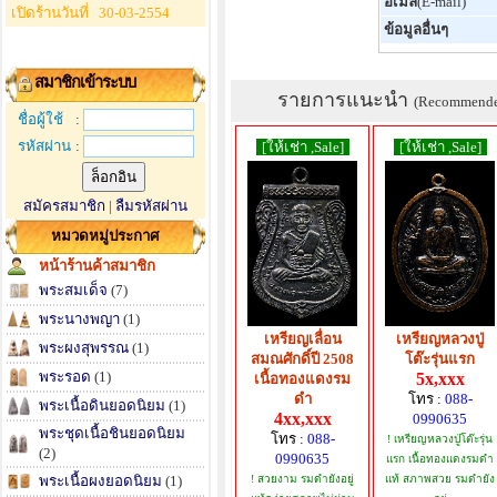
อีเมล์
(E-mail)
เปิดร้านวันที่
30-03-2554
ข้อมูลอื่นๆ
สมาชิกเข้าระบบ
รายการแนะนำ
(Recommend
ชื่อผู้ใช้
:
รหัสผ่าน
:
[ให้เช่า ,Sale]
[ให้เช่า ,Sale]
สมัครสมาชิก
|
ลืมรหัสผ่าน
หมวดหมู่ประกาศ
หน้าร้านค้าสมาชิก
พระสมเด็จ
(7)
พระนางพญา
(1)
เหรียญเลื่อน
เหรียญหลวงปู่
พระผงสุพรรณ
(1)
สมณศักดิ์ปี 2508
โต๊ะรุ่นแรก
พระรอด
(1)
5x,xxx
เนื้อทองแดงรม
ดำ
โทร :
088-
พระเนื้อดินยอดนิยม
(1)
4xx,xxx
0990635
พระชุดเนื้อชินยอดนิยม
โทร :
088-
! เหรียญหลวงปู่โต๊ะรุ่น
(2)
0990635
แรก เนื้อทองแดงรมดำ
! สวยงาม รมดำยังอยู่
แท้ สภาพสวย รมดำยัง
พระเนื้อผงยอดนิยม
(1)