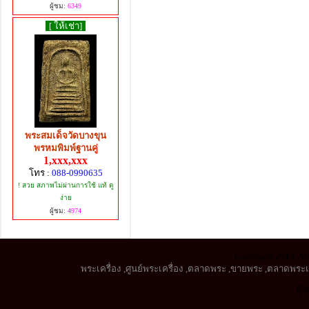
ผู้ชม:
6349
[ ให้เช่า]
พระสมเด็จวัดบางขุน
พรหมพิมพ์ฐานคู่
1,xxx,xxx
โทร :
088-0990635
! สวย สภาพไม่ผ่านการใช้ แท้ ดู
ง่าย
ผู้ชม:
4974
Copyright 2013, All
พระเครื่อง
,
ศูนย์พระเครื่อง
,
ตลาดพระ
,
ขายพระ
,
ตลาดพระเค
ผู