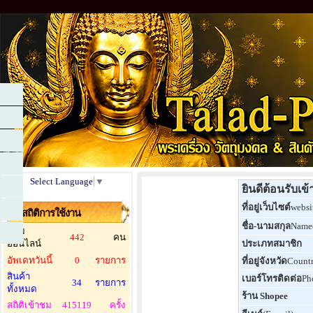
Select Language
▼
ยินดีต้อนรับเข
ที่อยู่เว็บไซต์
websi
สถิติการใช้งาน
ชื่อ-นามสกุล
Nam
ผู้ชม
442
คน
ออนไลน์
ประเภทสมาชิก
อัพเดทวันนี้
0
รายการ
ที่อยู่จังหวัด
Count
สินค้า
เบอร์โทรติดต่อ
Ph
34
รายการ
ทั้งหมด
ร้าน Shopee
สถิติเข้าชม
415119
ครั้ง