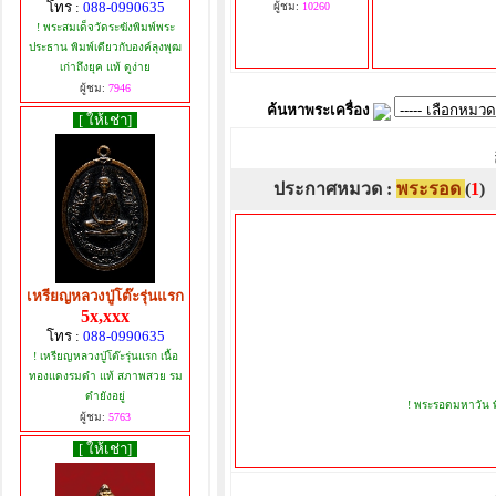
โทร :
088-0990635
ผู้ชม:
10260
! พระสมเด็จวัดระฆังพิมพ์พระ
ประธาน พิมพ์เดียวกับองค์ลุงพุฒ
เก่าถึงยุค แท้ ดูง่าย
ผู้ชม:
7946
ค้นหาพระเครื่อง
[ ให้เช่า]
ประกาศหมวด :
พระรอด
(
1
)
เหรียญหลวงปู่โต๊ะรุ่นแรก
5x,xxx
โทร :
088-0990635
! เหรียญหลวงปู่โต๊ะรุ่นแรก เนื้อ
ทองแดงรมดำ แท้ สภาพสวย รม
ดำยังอยู่
! พระรอดมหาวัน พ
ผู้ชม:
5763
[ ให้เช่า]