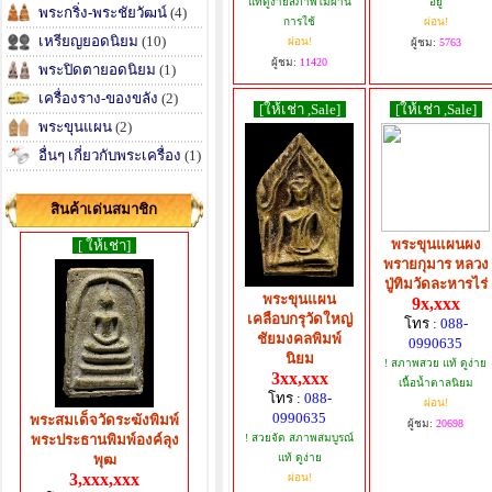
แท้ดูง่ายสภาพไม่ผ่าน
อยู่
พระกริ่ง-พระชัยวัฒน์
(4)
การใช้
ผ่อน!
เหรียญยอดนิยม
(10)
ผ่อน!
ผู้ชม:
5763
ผู้ชม:
11420
พระปิดตายอดนิยม
(1)
เครื่องราง-ของขลัง
(2)
[ให้เช่า ,Sale]
[ให้เช่า ,Sale]
พระขุนแผน
(2)
อื่นๆ เกี่ยวกับพระเครื่อง
(1)
สินค้าเด่นสมาชิก
พระขุนแผนผง
[ ให้เช่า]
พรายกุมาร หลวง
ปู่ทิมวัดละหารไร่
พระขุนแผน
9x,xxx
เคลือบกรุวัดใหญ่
โทร :
088-
ชัยมงคลพิมพ์
0990635
นิยม
! สภาพสวย แท้ ดูง่าย
3xx,xxx
เนื้อน้ำตาลนิยม
โทร :
088-
ผ่อน!
0990635
พระสมเด็จวัดระฆังพิมพ์
ผู้ชม:
20698
! สวยจัด สภาพสมบูรณ์
พระประธานพิมพ์องค์ลุง
แท้ ดูง่าย
พุฒ
3,xxx,xxx
ผ่อน!