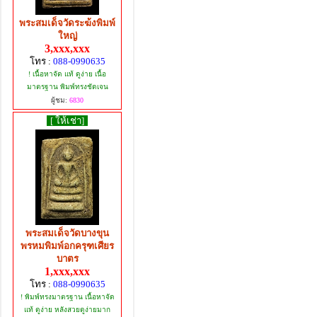
พระสมเด็จวัดระฆ้งพิมพ์
ใหญ่
3,xxx,xxx
โทร :
088-0990635
! เนื้อหาจัด แท้ ดูง่าย เนื้อ
มาตรฐาน พิมพ์ทรงชัดเจน
ผู้ชม:
6830
[ ให้เช่า]
พระสมเด็จวัดบางขุน
พรหมพิมพ์อกครุฑเศียร
บาตร
1,xxx,xxx
โทร :
088-0990635
! พิมพ์ทรงมาตรฐาน เนื้อหาจัด
แท้ ดูง่าย หลังสวยดูง่ายมาก