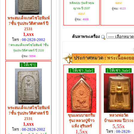
หลังแบบ รุ่นเจ้าคุณ
ผ่อน!
ญาณ ปี 2537
ผู้ชม:
4123
ผ่อน!
พระสมเด็จเกศไชโยพิมพ์
ผู้ชม:
4608
7ชั้น รุ่นประวัติศาสตร์ ปี
2531
1,xxx
ค้นหาพระเครื่อง
โทร :
08-2828-2002
! พระสมเด็จเกศไชโยพิมพ์ 7ชั้น
รุ่นประวัติศาสตร์ ปี 2531
ผู้ชม:
9094
ประกาศหมวด :
พระเนื้อผงย
[ ให้เช่า]
[ ให้เช่า ,Sale]
[ ให้เช่า ,Sale]
พระสมเด็จเกศไชโยพิมพ์
7ชั้น รุ่นประวัติศาสตร์ ปี
ขุนแผนบายกรีม
หลวงพ่อวัด
2531
รุ่น1หลวงปู่ข้าว
บ้านแหลม ปี2516
1,xxx
5,55x
แห้ง สุรินทร์
โทร :
08-2828-2002
1,5xx
โทร :
08-2828-