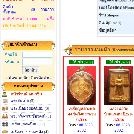
ที่อยู่จังหวัด
Country
สินค้า
เบอร์โทรติดต่อ
Phon
36
รายการ
ทั้งหมด
ร้าน Shopee
สถิติเข้าชม
180801
ครั้ง
อีเมล์
(E-mail)
เปิดร้านวันที่
19-04-2554
ข้อมูลอื่นๆ
สมาชิกเข้าระบบ
รายการแนะนำ
(Recommend
ชื่อผู้ใช้
:
รหัสผ่าน
:
[ให้เช่า ,Sale]
[ให้เช่า ,Sale]
สมัครสมาชิก
|
ลืมรหัสผ่าน
หมวดหมู่ประกาศ
หน้าร้านค้าสมาชิก
พระสมเด็จ
(5)
พระเนื้อผงยอดนิยม
(6)
เหรียญหลวงพ่อ
หลวงพ่อวัด
คง วัดวังสรรพรส
บ้านแหลม ปี2516
พระกริ่ง-พระชัยวัฒน์
(3)
6,5xx
5,55x
เหรียญยอดนิยม
(17)
โทร :
08-2828-
โทร :
08-2828-
2002
2002
เครื่องราง-ของขลัง
(4)