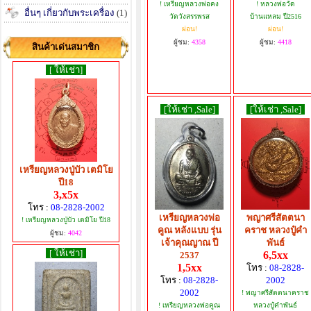
! เหรียญหลวงพ่อคง
! หลวงพ่อวัด
อื่นๆ เกี่ยวกับพระเครื่อง
(1)
วัดวังสรรพรส
บ้านแหลม ปี2516
ผ่อน!
ผ่อน!
ผู้ชม:
4358
ผู้ชม:
4418
สินค้าเด่นสมาชิก
[ ให้เช่า]
[ให้เช่า ,Sale]
[ให้เช่า ,Sale]
เหรียญหลวงปู่บัว เตมิโย
ปี18
3,x5x
โทร :
08-2828-2002
เหรียญหลวงพ่อ
พญาศรีสัตตนา
! เหรียญหลวงปู่บัว เตมิโย ปี18
คูณ หลังแบบ รุ่น
คราช หลวงปู๋คำ
ผู้ชม:
4042
เจ้าคุณญาณ ปี
พันธ์
[ ให้เช่า]
6,5xx
2537
1,5xx
โทร :
08-2828-
โทร :
08-2828-
2002
2002
! พญาศรีสัตตนาคราช
! เหรียญหลวงพ่อคูณ
หลวงปู๋คำพันธ์