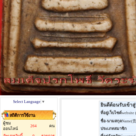
Select Language
▼
ยินดีต้อนรับเข้า
ที่อยู่เว็บไซต์
website 
สถิติการใช้งาน
ชื่อ-นามสกุล
Name(
ผู้ชม
264
คน
ออนไลน์
ประเภทสมาชิก
อัพเดทวันนี้
0
รายการ