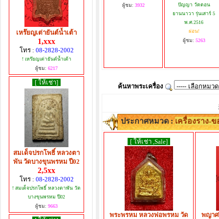
ปัญญา วัดดอน
ผู้ชม:
3932
ยานนาวา รุ่นเสาร์ 5
พ.ศ.2516
ผ่อน!
เหร๊ยญเต่ายันต์น้ำเต้า
1,xxx
ผู้ชม:
5263
โทร :
08-2828-2002
! เหร๊ยญเต่ายันต์น้ำเต้า
ผู้ชม:
6217
[ ให้เช่า]
ค้นหาพระเครื่อง
ประกาศหมวด :
เครื่องราง-
[ ให้เช่า ,Sale]
สมเด็จปรกโพธิ์ หลวงตา
พัน วัดบางขุนพรหม ปี02
2,5xx
โทร :
08-2828-2002
! สมเด็จปรกโพธิ์ หลวงตาพัน วัด
บางขุนพรหม ปี02
ผู้ชม:
9663
พระพรหม หลวงพ่อพรหม วัด
พญาศร