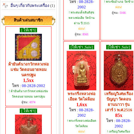
โทร :
08-2828-
! พระชัยอำเภอ วัดช้าง
อื่นๆ เกี่ยวกับพระเครื่อง
(1)
2002
ผ่อน!
! พระสมเด็จสันติสุข
ผู้ชม:
5166
หลวงพ่อเอีย วัดบ้าน
สินค้าเด่นสมาชิก
ด่าน ปี 2515
ผ่อน!
[ ให้เช่า]
ผู้ชม:
8561
[ให้เช่า ,Sale]
[ให้เช่า ,Sale]
ผ้ายันต์นางกวักหลวงพ่อ
แช่ม วัดดอนยายหอม
นครปฐม
1,5xx
โทร :
08-2828-2002
! ผ้ายันต์นางกวักหลวงพ่อแช่ม
พระกริ่งหลวงพ่อ
เหรียญวิเศษเรือง
วัดดอนยายหอม นครปฐม
เอียด วัดไผ่ล้อม
ปัญญา วัดดอน
ผู้ชม:
4374
1,6xx
ยานนาวา รุ่น
โทร :
08-2828-
เสาร์ 5 พ.ศ.2516
[ ให้เช่า]
85x
2002
โทร :
08-2828-
! พระกริ่งหลวงพ่อเอียด
2002
วัดไผ่ล้อม
ผ่อน!
! เหรียญวิเศษเรือง