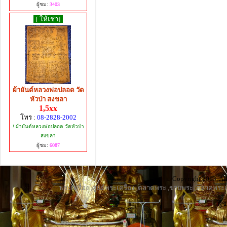
ผู้ชม:
3403
[ ให้เช่า]
ผ้ายันต์หลวงพ่อปลอด วัด
หัวป่า สงขลา
1,5xx
โทร :
08-2828-2002
! ผ้ายันต์หลวงพ่อปลอด วัดหัวป่า
สงขลา
ผู้ชม:
6087
Copyright 2013, All
พระเครื่อง
,
ศูนย์พระเครื่อง
,
ตลาดพระ
,
ขายพระ
,
ตลาดพระเค
ผู