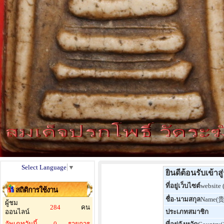
Select Language
▼
ยินดีต้อนรับเข้า
ที่อยู่เว็บไซต์
website 
สถิติการใช้งาน
ชื่อ-นามสกุล
Name(
ผู้ชม
284
คน
ออนไลน์
ประเภทสมาชิก
อัพเดทวันนี้
0
รายการ