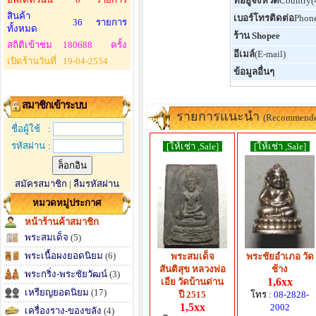
ที่อยู่จังหวัด
Country
สินค้า
เบอร์โทรติดต่อ
Phon
36
รายการ
ทั้งหมด
ร้าน Shopee
สถิติเข้าชม
180688
ครั้ง
อีเมล์
(E-mail)
เปิดร้านวันที่
19-04-2554
ข้อมูลอื่นๆ
สมาชิกเข้าระบบ
รายการแนะนำ
(Recommend
ชื่อผู้ใช้
:
รหัสผ่าน
:
[ให้เช่า ,Sale]
[ให้เช่า ,Sale]
สมัครสมาชิก
|
ลืมรหัสผ่าน
หมวดหมู่ประกาศ
หน้าร้านค้าสมาชิก
พระสมเด็จ
(5)
พระเนื้อผงยอดนิยม
(6)
พระสมเด็จ
พระชัยอำเภอ วัด
สันติสุข หลวงพ่อ
ช้าง
พระกริ่ง-พระชัยวัฒน์
(3)
1,6xx
เอีย วัดบ้านด่าน
เหรียญยอดนิยม
(17)
ปี 2515
โทร :
08-2828-
1,5xx
2002
เครื่องราง-ของขลัง
(4)