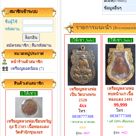
อีเมล์
(E-mail)
ข้อมูลอื่นๆ
สมาชิกเข้าระบบ
ชื่อผู้ใช้
:
รายการแนะนำ
(Recommend
รหัสผ่าน
:
[ให้เช่า ,Sale]
[ให้เช่า ,Sale]
สมัครสมาชิก
|
ลืมรหัสผ่าน
หมวดหมู่ประกาศ
หน้าร้านค้าสมาชิก
เหรียญยอดนิยม
(7)
สินค้าเด่นสมาชิก
เหรียญหลวงพ่อ
เหรียญหลวงพ่อ
[ ให้เช่า]
ทบหน้าแก่ เนื้อ
เปิ่น วัดบางพระ
ทองแดง 2491
2528
99,999
4xx
โทร :
โทร :
0838777308
0838777308
เหรียญหลวงพ่อเขียนขวัญ
! แท้ 100% เลี่ยมทอง
! พระสวย น่าสะสม
ถุง ปี 2505 เนื้อทองแดง
ผ่อน!
ผ่อน!
วัดสำนักขุนเณร
ผู้ชม:
4422
ผู้ชม:
8037