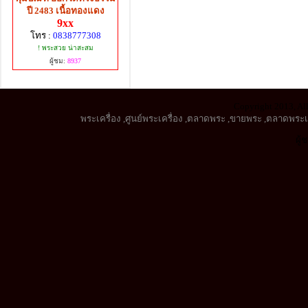
ปี 2483 เนื้อทองแดง
9xx
โทร :
0838777308
! พระสวย น่าสะสม
ผู้ชม:
8937
Copyright 2013, All
พระเครื่อง
,
ศูนย์พระเครื่อง
,
ตลาดพระ
,
ขายพระ
,
ตลาดพระเค
ผู