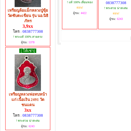
! แท้ 100% เลี่ยมทอง
0838777308
ผ่อน!
! พระสวย น่าสะสม
เหรียญล้อแม็กหลวงปู่ขุ้ย
ผู้ชม:
4422
ผ่อน!
วัดซับตะเขียน รุ่น นอ.นิธิ
ผู้ชม:
6243
ภัทร
3,9xx
โทร :
0838777308
! พระแท้ 100% สายตรง
ผู้ชม:
5378
[ ให้เช่า]
เหรียญหลวงพ่อทบหน้า
แก่ เนื้อเงิน 2491 วัด
ชนแดน
3xx
โทร :
0838777308
! พระสวย น่าสะสม
ผู้ชม:
6243