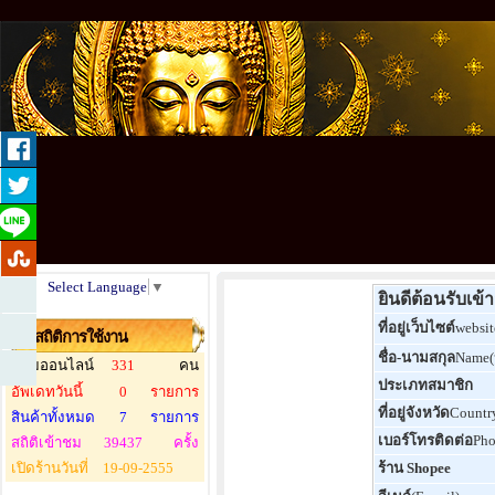
Select Language
▼
ยินดีต้อนรับเข
ที่อยู่เว็บไซต์
websit
สถิติการใช้งาน
ชื่อ-นามสกุล
Name
ผู้ชมออนไลน์
331
คน
ประเภทสมาชิก
อัพเดทวันนี้
0
รายการ
ที่อยู่จังหวัด
Countr
สินค้าทั้งหมด
7
รายการ
เบอร์โทรติดต่อ
Ph
สถิติเข้าชม
39437
ครั้ง
เปิดร้านวันที่
19-09-2555
ร้าน Shopee