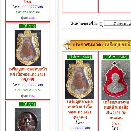
9xx
โทร :
0838777308
! พระสวย น่าสะสม
ผู้ชม:
6368
ค้นหาพระเครื่อง
[ ให้เช่า]
ประกาศหมวด :
เหรียญยอดน
[ ให้เช่า ,Sale]
[ ให้เช่า ,Sale]
เหรียญหลวงพ่อทบหน้า
แก่ เนื้อทองแดง 2491
99,999
โทร :
0838777308
! แท้ 100% เลี่ยมทอง
ผู้ชม:
4422
เหรียญหลวงพ่อ
เหรียญหลวงพ่อ
[ ให้เช่า]
ทบหน้าแก่ เนื้อ
ทบหน้าแก่ เนื้อ
ทองแดง 2491
เงิน 2491 วัด
99,999
ชนแดน
โทร :
3xx
0838777308
โทร :