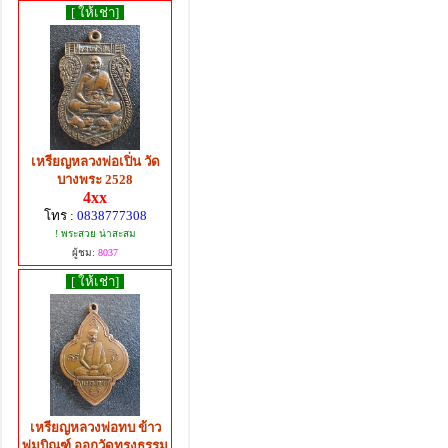
[ ให้เช่า]
เหรียญหลวงพ่อเปิ่น วัด
บางพระ 2528
4xx
โทร :
0838777308
! พระสวย น่าสะสม
ผู้ชม:
8037
[ ให้เช่า]
เหรียญหลวงพ่อทบ ข้าว
พุ่มบิณฑ์ ออกวัดทรงธรรม