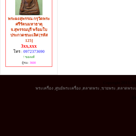
พระผงสุพรรณ กรุวัดพระ
ศรีรัตนมหาธาตุ
จ.สุพรรณบุรี พร้อมใบ
ประกวดชนะเลิศ [รหัส
125]
3xx,xxx
โทร :
0972373690
! ของแท้
ผู้ชม:
3600
Copyright 2013, All
พระเครื่อง
,
ศูนย์พระเครื่อง
,
ตลาดพระ
,
ขายพระ
,
ตลาดพระเค
ผู