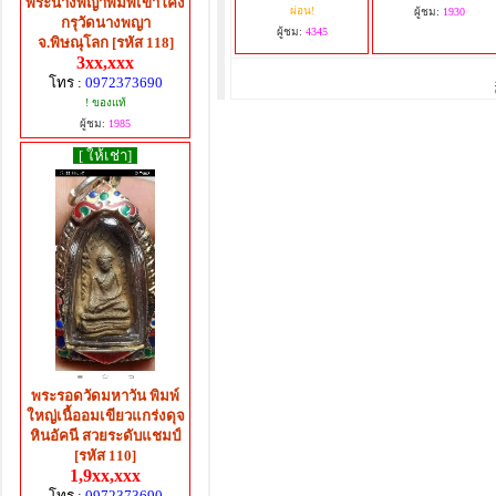
พระนางพญาพิมพ์เข่าโค้ง
ผ่อน!
ผู้ชม:
1930
กรุวัดนางพญา
ผู้ชม:
4345
จ.พิษณุโลก [รหัส 118]
3xx,xxx
โทร :
0972373690
! ของแท้
ผู้ชม:
1985
[ ให้เช่า]
พระรอดวัดมหาวัน​ พิมพ์
ใหญ่เนื้ออมเขียวแกร่งดุจ
หินอัคนี​ สวยระดับแชมป์
[รหัส 110]
1,9xx,xxx
โทร :
0972373690