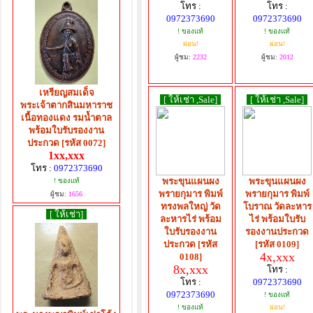
โทร :
โทร :
0972373690
0972373690
! ของแท้
! ของแท้
ผ่อน!
ผ่อน!
ผู้ชม:
2232
ผู้ชม:
2012
เหรียญสมเด็จ
[ ให้เช่า ,Sale]
[ ให้เช่า ,Sale]
พระเจ้าตากสินมหาราช
เนื้อทองแดง รมน้ำตาล
พร้อมใบรับรองงาน
ประกวด [รหัส 0072]
1xx,xxx
โทร :
0972373690
พระขุนแผนผง
พระขุนแผนผง
! ของแท้
พรายกุมาร พิมพ์
พรายกุมาร พิมพ์
ผู้ชม:
1656
ทรงพลใหญ่ วัด
โบราณ วัดละหาร
[ ให้เช่า]
ละหารไร่ พร้อม
ไร่ พร้อมใบรับ
ใบรับรองงาน
รองงานประกวด
ประกวด [รหัส
[รหัส 0109]
4x,xxx
0108]
8x,xxx
โทร :
โทร :
0972373690
0972373690
! ของแท้
! ของแท้
ผ่อน!