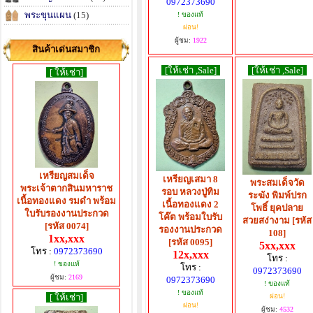
0972373690
พระขุนแผน
(15)
! ของแท้
ผ่อน!
ผู้ชม:
1922
สินค้าเด่นสมาชิก
[ให้เช่า ,Sale]
[ให้เช่า ,Sale]
[ ให้เช่า]
เหรียญสมเด็จ
เหรียญเสมา 8
พระสมเด็จวัด
พระเจ้าตากสินมหาราช
รอบ หลวงปู่ทิม
ระฆัง​ พิมพ์ปรก
เนื้อทองแดง รมดำ พร้อม
เนื้อทองแดง​ 2​
โพธิ์​ ยุคปลาย
ใบรับรองงานประกวด
โค๊ต พร้อมใบรับ
สวยสง่างาม [รหัส
[รหัส 0074]
รองงานประกวด
108]
1xx,xxx
[รหัส 0095]
5xx,xxx
โทร :
0972373690
12x,xxx
โทร :
! ของแท้
โทร :
0972373690
ผู้ชม:
2169
0972373690
! ของแท้
! ของแท้
[ ให้เช่า]
ผ่อน!
ผ่อน!
ผู้ชม:
4532