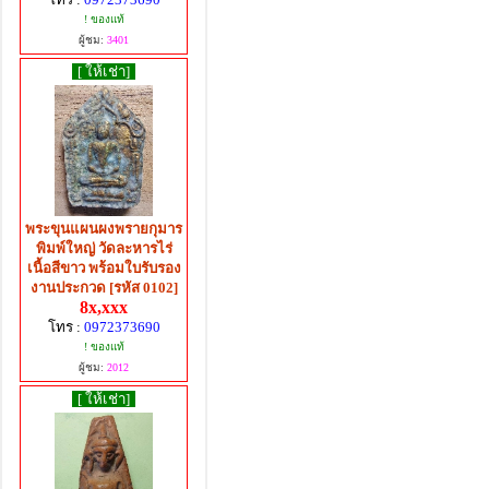
! ของแท้
ผู้ชม:
3401
[ ให้เช่า]
พระขุนแผนผงพรายกุมาร
พิมพ์ใหญ่ วัดละหารไร่
เนื้อสีขาว พร้อมใบรับรอง
งานประกวด [รหัส 0102]
8x,xxx
โทร :
0972373690
! ของแท้
ผู้ชม:
2012
[ ให้เช่า]