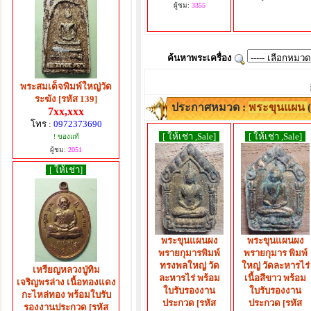
ผู้ชม:
3355
ค้นหาพระเครื่อง
พระสมเด็จพิมพ์ใหญ่วัด
ระฆัง [รหัส 139]
ประกาศหมวด :
พระขุนแผน
(
7xx,xxx
โทร :
0972373690
[ ให้เช่า ,Sale]
[ ให้เช่า ,Sale]
! ของแท้
ผู้ชม:
2051
[ ให้เช่า]
พระขุนแผนผง
พระขุนแผนผง
พรายกุมารพิมพ์
พรายกุมาร พิมพ์
ทรงพลใหญ่ วัด
ใหญ่ วัดละหารไร่
เหรียญหลวงปู่ทิม
ละหารไร่ พร้อม
เนื้อสีขาว พร้อม
เจริญพรล่าง เนื้อทองแดง
ใบรับรองงาน
ใบรับรองงาน
กะไหล่ทอง พร้อมใบรับ
ประกวด [รหัส
ประกวด [รหัส
รองงานประกวด [รหัส