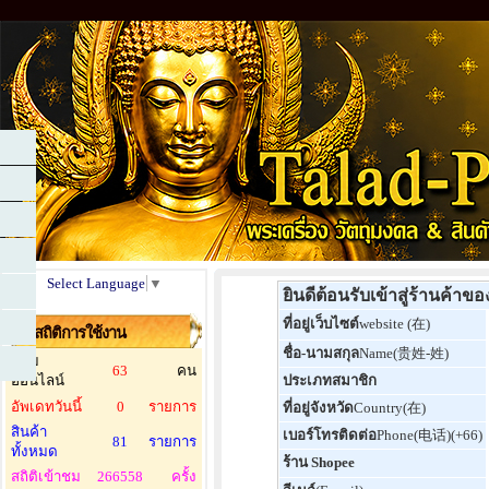
Select Language
▼
ยินดีต้อนรับเข้าสู่ร้านค้า
ที่อยู่เว็บไซต์
website (在)
สถิติการใช้งาน
ชื่อ-นามสกุล
Name(贵姓-姓)
ผู้ชม
63
คน
ออนไลน์
ประเภทสมาชิก
อัพเดทวันนี้
0
รายการ
ที่อยู่จังหวัด
Country(在)
สินค้า
เบอร์โทรติดต่อ
Phone(电话)(+66)
81
รายการ
ทั้งหมด
ร้าน Shopee
สถิติเข้าชม
266558
ครั้ง