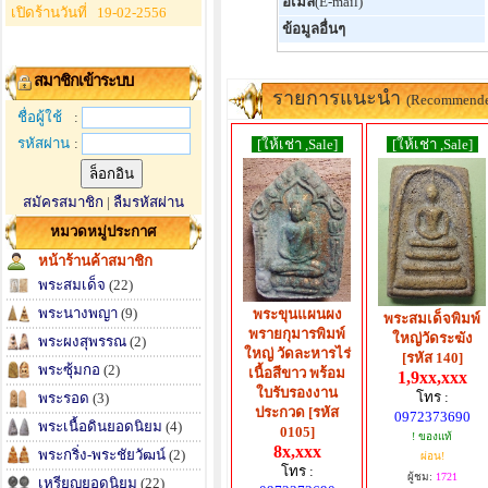
อีเมล์
(E-mail)
เปิดร้านวันที่
19-02-2556
ข้อมูลอื่นๆ
สมาชิกเข้าระบบ
รายการแนะนำ
(Recommend
ชื่อผู้ใช้
:
รหัสผ่าน
:
[ให้เช่า ,Sale]
[ให้เช่า ,Sale]
สมัครสมาชิก
|
ลืมรหัสผ่าน
หมวดหมู่ประกาศ
หน้าร้านค้าสมาชิก
พระสมเด็จ
(22)
พระนางพญา
(9)
พระขุนแผนผง
พระสมเด็จพิมพ์
พรายกุมารพิมพ์
ใหญ่วัดระฆัง
พระผงสุพรรณ
(2)
ใหญ่ วัดละหารไร่
[รหัส 140]
พระซุ้มกอ
(2)
เนื้อสีขาว พร้อม
1,9xx,xxx
ใบรับรองงาน
โทร :
พระรอด
(3)
ประกวด [รหัส
0972373690
พระเนื้อดินยอดนิยม
(4)
0105]
! ของแท้
8x,xxx
พระกริ่ง-พระชัยวัฒน์
(2)
ผ่อน!
โทร :
ผู้ชม:
1721
เหรียญยอดนิยม
(22)