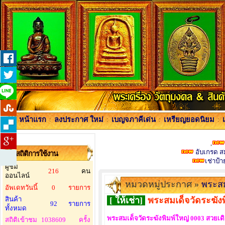
หน้าแรก
:
ลงประกาศ ใหม่
:
เบญจภาคีเด่น
:
เหรียญยอดนิยม
:
,
อับเกรด สม
สถิติการใช้งาน
เช่าป้
ผู้ชม
216
คน
ออนไลน์
หมวดหมู่ประกาศ »
พระสม
อัพเดทวันนี้
0
รายการ
สินค้า
[ ให้เช่า]
พระสมเด็จวัดระฆังพ
92
รายการ
ทั้งหมด
พระสมเด็จวัดระฆังพิมพ์ใหญ่ 0003 สวยเด
สถิติเข้าชม
1038609
ครั้ง