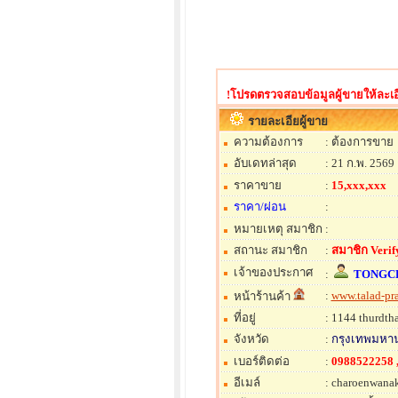
!โปรดตรวจสอบข้อมูลผู้ขายให้ละเอี
รายละเอียผู้ขาย
ความต้องการ
: ต้องการขาย
อับเดทล่าสุด
: 21 ก.พ. 2569
ราคาขาย
:
15,xxx,xxx
ราคา/ผ่อน
:
หมายเหตุ สมาชิก
:
สถานะ สมาชิก
:
สมาชิก Verify
เจ้าของประกาศ
:
TONGC
:
www.talad-p
หน้าร้านค้า
ที่อยู่
: 1144 thurdtha
จังหวัด
:
กรุงเทพมหา
เบอร์ติดต่อ
:
0988522258 
อีเมล์
: charoenwana