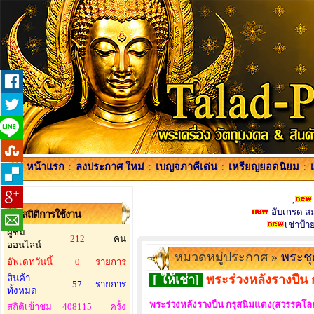
หน้าแรก
:
ลงประกาศ ใหม่
:
เบญจภาคีเด่น
:
เหรียญยอดนิยม
:
,
อับเกรด สมา
สถิติการใช้งาน
เช่าป้
ผู้ชม
212
คน
ออนไลน์
หมวดหมู่ประกาศ »
พระชุ
อัพเดทวันนี้
0
รายการ
สินค้า
[ ให้เช่า]
พระร่วงหลังรางปืน
57
รายการ
ทั้งหมด
พระร่วงหลังรางปืน กรุสนิมแดง(สวรรคโล
สถิติเข้าชม
408115
ครั้ง