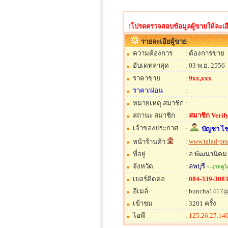
!โปรดตรวจสอบข้อมูลผู้ขายให้ละเอี
รายละเอียผู้ขาย
ความต้องการ
: ต้องการขาย
อับเดทล่าสุด
: 03 พ.ย. 2556
ราคาขาย
:
9xx,xxx
ราคา/ผ่อน
:
หมายเหตุ สมาชิก
:
สถานะ สมาชิก
:
สมาชิก Verify
เจ้าของประกาศ
:
บัญชา ไ
:
www.talad-pr
หน้าร้านค้า
ที่อยู่
: อ.พัฒนานิคม
จังหวัด
:
ลพบุรี
<--(กดดูได
เบอร์ติดต่อ
:
084-339-308
อีเมล์
: buncha1417
เข้าชม
: 3201 ครั้ง
ไอพี
:
125.26.27.14