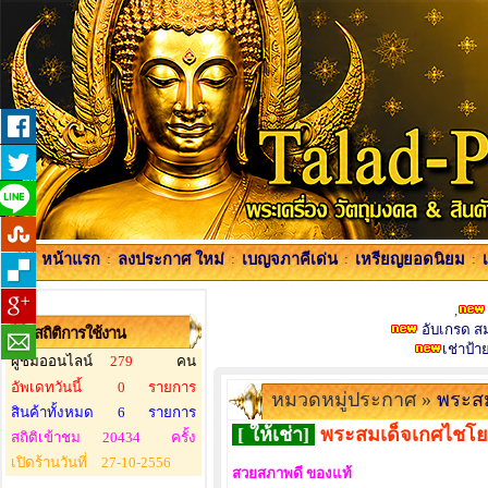
หน้าแรก
:
ลงประกาศ ใหม่
:
เบญจภาคีเด่น
:
เหรียญยอดนิยม
:
,
อับเกรด สมา
สถิติการใช้งาน
เช่าป้
ผู้ชมออนไลน์
279
คน
อัพเดทวันนี้
0
รายการ
หมวดหมู่ประกาศ »
พระสม
สินค้าทั้งหมด
6
รายการ
[ ให้เช่า]
พระสมเด็จเกศไชโย 7
สถิติเข้าชม
20434
ครั้ง
เปิดร้านวันที่
27-10-2556
สวยสภาพดี ของแท้