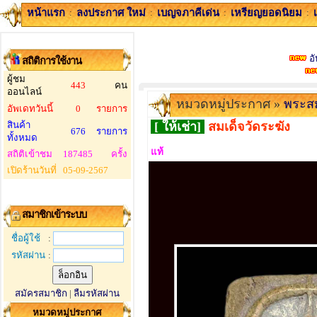
หน้าแรก
:
ลงประกาศ ใหม่
:
เบญจภาคีเด่น
:
เหรียญยอดนิยม
:
อั
สถิติการใช้งาน
ผู้ชม
443
คน
ออนไลน์
หมวดหมู่ประกาศ »
พระสม
อัพเดทวันนี้
0
รายการ
สินค้า
[ ให้เช่า]
สมเด็จวัดระฆัง
676
รายการ
ทั้งหมด
แท้
สถิติเข้าชม
187485
ครั้ง
เปิดร้านวันที่
05-09-2567
สมาชิกเข้าระบบ
ชื่อผู้ใช้
:
รหัสผ่าน
:
สมัครสมาชิก
|
ลืมรหัสผ่าน
หมวดหมู่ประกาศ