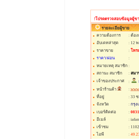
!โปรดตรวจสอบข้อมูลผู้ขาย
รายละเอียผู้ขาย
ความต้องการ
: ต้อ
อับเดทล่าสุด
: 12 พ
ราคาขาย
:
โทร
ราคา/ผ่อน
:
หมายเหตุ สมาชิก
:
สถานะ สมาชิก
:
สมาช
เจ้าของประกาศ
:
:
www.
หน้าร้านค้า
ที่อยู่
: 33 
จังหวัด
:
กรุ
เบอร์ติดต่อ
:
0831
อีเมล์
: iaf
เข้าชม
: 1102
ไอพี
:
49.2