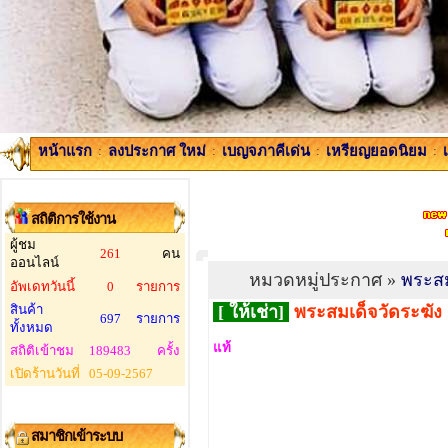
หน้าแรก
:
ลงประกาศ ใหม่
:
เบญจภาคีเด่น
:
เหรียญยอดนิยม
:
สถิติการใช้งาน
ผู้ชม
261
คน
ออนไลน์
หมวดหมู่ประกาศ »
พระสม
อัพเดทวันนี้
0
รายการ
สินค้า
[ ให้เช่า]
พระสมเด็จวัดระฆัง
697
รายการ
ทั้งหมด
แท้
สถิติเข้าชม
189483
ครั้ง
เปิดร้านวันที่
05-09-2567
สมาชิกเข้าระบบ