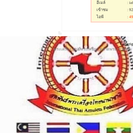
อีเมล์
: i
เข้าชม
: 92
ไอพี
:
49
Copyrig
พระเครื่อง
,
ศูนย์พระเครื่อง
,
ตลาดพระ
,
ขายพระ