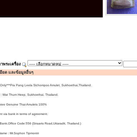
าพระเครื่อง
ียด และข้อมูลอื่นๆ
 Only***Pra Pang Leela Sichompoo Amulet. Sukhoethai,Thailand.
s : Wat Thum Heep
, Sukhoethai
, Thailand.
ntee Genuine Thai-Amulets 100%
t via bank in terms of agreement.
ank,Office Code:556 (Siraarts Road,Uttaradit, Thailand.)
Name : Mr.Sophon Tipmontri