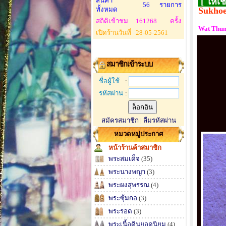
สินค้า
[ ให้เช
56
รายการ
ทั้งหมด
Sukhoe
สถิติเข้าชม
161268
ครั้ง
Wat Thum
เปิดร้านวันที่
28-05-2561
สมาชิกเข้าระบบ
ชื่อผู้ใช้
:
รหัสผ่าน
:
สมัครสมาชิก
|
ลืมรหัสผ่าน
หมวดหมู่ประกาศ
หน้าร้านค้าสมาชิก
พระสมเด็จ
(35)
พระนางพญา
(3)
พระผงสุพรรณ
(4)
พระซุ้มกอ
(3)
พระรอด
(3)
พระเนื้อดินยอดนิยม
(4)