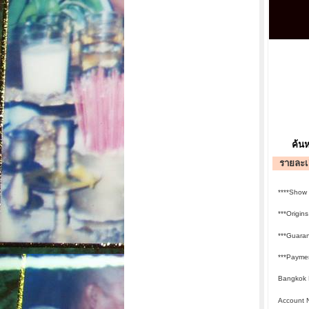
ค้นห
รายละเอ
****Show
***Origin
***Guara
***Paymen
Bangkok B
Account 