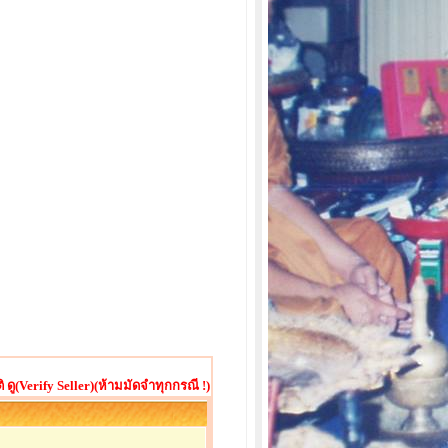
ู(Verify Seller)(ห้ามมัดจำทุกกรณี !)