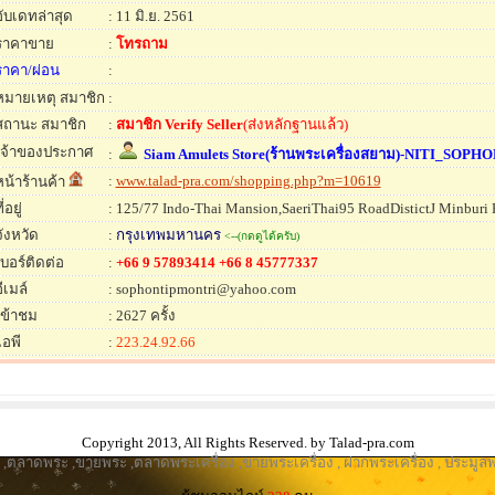
อับเดทล่าสุด
: 11 มิ.ย. 2561
ราคาขาย
:
โทรถาม
ราคา/ผ่อน
:
หมายเหตุ สมาชิก
:
สถานะ สมาชิก
:
สมาชิก Verify Seller
(ส่งหลักฐานแล้ว)
เจ้าของประกาศ
:
Siam Amulets Store(ร้านพระเครื่องสยาม)-NITI_SOPHO
:
www.talad-pra.com/shopping.php?m=10619
หน้าร้านค้า
ี่อยู่
: 125/77 Indo-Thai Mansion,SaeriThai95 RoadDistictJ Minburi
จังหวัด
:
กรุงเทพมหานคร
<--(กดดูได้ครับ)
เบอร์ติดต่อ
:
+66 9 57893414 +66 8 45777337
ีเมล์
: sophontipmontri@yahoo.com
เข้าชม
: 2627 ครั้ง
ไอพี
:
223.24.92.66
Copyright 2013, All Rights Reserved. by Talad-pra.com
,
ตลาดพระ
,
ขายพระ
,
ตลาดพระเครื่อง
,
ขายพระเครื่อง
,
ฝากพระเครื่อง
,
ประมูลพ