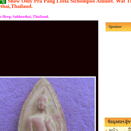
่า]
Show Only Pra Pang Leela Sichompoo Amulet. Wat 
thai,Thailand.
 Heep, Sukhoethai, Thailand.
Sponsor
ข้อมูลย่อๆ ผู้
หน้า
: