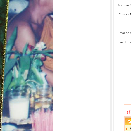
Account 
Contact 
: +6
Email Ad
Line ID :
!โ