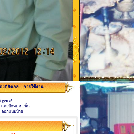
้องดิจิตอล
:
การใช้งาน
:
 gen z!
 และปักหมุด 1ชิ้น
ี ออกแบบป้าย