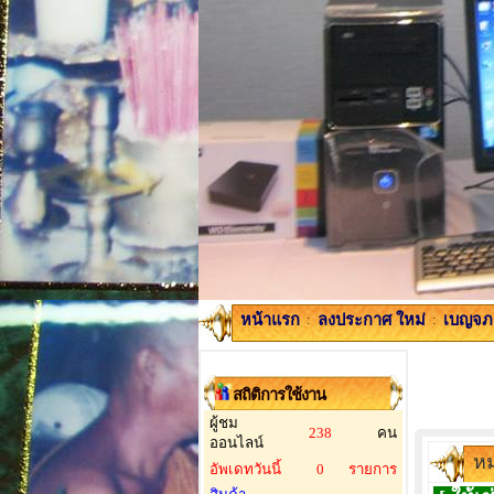
หน้าแรก
:
ลงประกาศ ใหม่
:
เบญจภา
สถิติการใช้งาน
ผู้ชม
238
คน
ออนไลน์
หม
อัพเดทวันนี้
0
รายการ