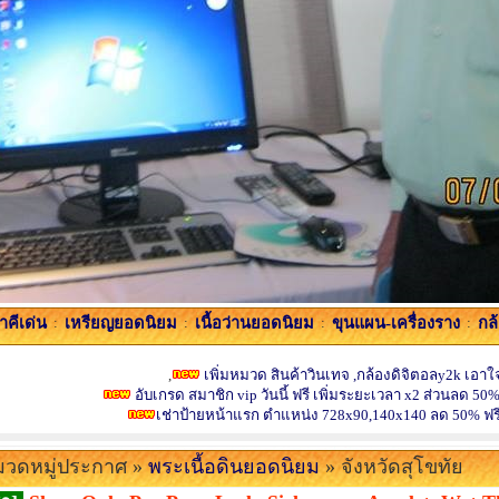
คีเด่น
:
เหรียญยอดนิยม
:
เนื้อว่านยอดนิยม
:
ขุนแผน-เครื่องราง
:
กล
,
เพิ่มหมวด สินค้าวินเทจ ,กล้องดิจิตอลy2k เอาใจ
อับเกรด สมาชิก vip วันนี้ ฟรี เพิ่มระยะเวลา x2 ส่วนลด 50%
เช่าป้ายหน้าแรก ตำแหน่ง 728x90,140x140 ลด 50% ฟร
วดหมู่ประกาศ »
พระเนื้อดินยอดนิยม
» จังหวัดสุโขทัย