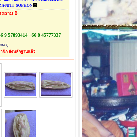
ม)-NITI_SOPHON
ทรถาม ฿
6 9 57893414 +66 8 45777337
กด ดู
าชิก ส่งหลักฐานแล้ว