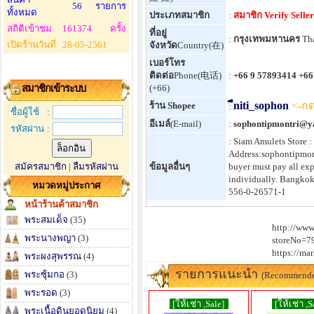
56
รายการ
ทั้งหมด
ประเภทสมาชิก
:
สมาชิก Verify Seller
สถิติเข้าชม
161374
ครั้ง
ที่อยู่
:
กรุงเทพมหานคร
Tha
เปิดร้านวันที่
28-05-2561
จังหวัด
Country(在)
เบอร์โทร
ติดต่อ
Phone(电话)
:
+66 9 57893414 +66
สมาชิกเข้าระบบ
(+66)
ืniti_sophon
<-กด
ร้าน Shopee
:
ชื่อผู้ใช้
:
อีเมล์
(E-mail)
:
sophontipmontri@y
รหัสผ่าน
:
: Siam Amulets Store
Address:sophontipmon
สมัครสมาชิก
|
ลืมรหัสผ่าน
ข้อมูลอื่นๆ
buyer must pay all exp
individually. Bangkok
หมวดหมู่ประกาศ
556-0-26571-1
หน้าร้านค้าสมาชิก
พระสมเด็จ
(35)
http://www
พระนางพญา
(3)
storeNo=7
https://ma
พระผงสุพรรณ
(4)
รายการแนะนำ
พระซุ้มกอ
(3)
(Recommend
พระรอด
(3)
[ให้เช่า ,Sale]
[ให้เช่า ,S
พระเนื้อดินยอดนิยม
(4)