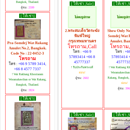
Bangkok, Thailand.
[ ให้เช่า ,Sale]
[ ให้เช่า ,
ผู้ชม:
2599
[ ให้เช่า]
2.พระสมเด็จวัดระฆัง
Show Only No
พิมพ์ใหญ่
Somdej Wat 
กรุงเทพมหานคร
Amulet. Ba
Pra-Somdej Wat Rakang
โทรถาม,Call
โทรถาม,
Amulet No.2, Bangkok.
โทร :
+66 9
โทร :
+6
Code No : 22-0452-3
57893414 +66 8
57893414 
โทรถาม
45777337
457773
โทร :
+66 9 5789 3414,
! รับประกันพระแท้
! Wat Rakhang Kh
+66 8 4577 7337
ผ่อน!
Woramahawihan
! Wat Rakhang Khositaram
Rakang, Bangkok, 
ผู้ชม:
2602
Woramahawihan or Wat Rakang,
ผ่อน!
Bangkok, Thailand.
ผู้ชม:
396
ผู้ชม:
2824
[ ให้เช่า]
[ ให้เช่า ,Sale]
[ ให้เช่า ,