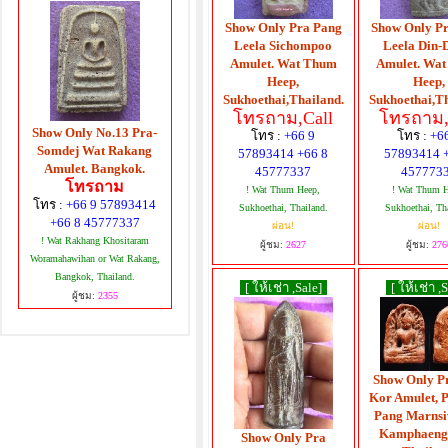
Show Only Pra Pang
Show Only P
Leela Sichompoo
Leela Din
Amulet. Wat Thum
Amulet. Wa
Heep,
Heep,
Sukhoethai,Thailand.
Sukhoethai,Th
โทรถาม,Call
โทรถาม,
Show Only No.13 Pra-
โทร :
+66 9
โทร :
+6
Somdej Wat Rakang
57893414 +66 8
57893414 
Amulet. Bangkok.
45777337
457773
โทรถาม
! Wat Thum Heep,
! Wat Thum H
โทร :
+66 9 57893414
Sukhoethai, Thailand.
Sukhoethai, Th
+66 8 45777337
ผ่อน!
ผ่อน!
! Wat Rakhang Khositaram
ผู้ชม:
2627
ผู้ชม:
276
Woramahawihan or Wat Rakang,
Bangkok, Thailand.
[ ให้เช่า ,Sale]
[ ให้เช่า ,
ผู้ชม:
2355
Show Only P
Kor Amulet, P
Pang Marnsiv
Kamphaeng 
Show Only Pra