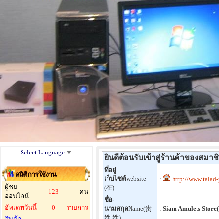
Select Language
▼
ยินดีต้อนรับเข้าสู่ร้านค้าของสมาช
ที่อยู่
สถิติการใช้งาน
เว็บไซต์
website
:
http://www.tala
ผู้ชม
(在)
123
คน
ออนไลน์
ชื่อ-
อัพเดทวันนี้
0
รายการ
นามสกุล
Name(贵
:
Siam Amulets Stor
姓-姓)
สินค้า