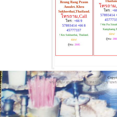
Thailan
Reung Rang Peaun
โทรถาม,
Amulet. Khru
โทร :
+6
Sukhoethai,Thailand.
57893414 
โทรถาม,Call
457773
โทร :
+66 9
! Wat Pra Simah
57893414 +66 8
Kamphaeng P
45777337
ผ่อน!
! Kru Sukhaothai, Thailand.
ผู้ชม:
288
ผ่อน!
ผู้ชม:
2645
Copyri
พระเครื่อง
,
ศูนย์พระเครื่อง
,
ตลาดพระ
,
ขายพร