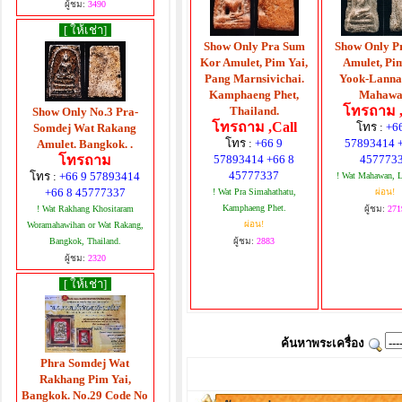
ผู้ชม:
3490
[ ให้เช่า]
Show Only Pra Sum
Show Only P
Kor Amulet, Pim Yai,
Amulet, Pim
Pang Marnsivichai.
Yook-Lanna
Kamphaeng Phet,
Mahawa
โทรถาม ,
Thailand.
Show Only No.3 Pra-
โทรถาม ,Call
โทร :
+6
Somdej Wat Rakang
โทร :
+66 9
57893414 
Amulet. Bangkok. .
โทรถาม
57893414 +66 8
457773
45777337
โทร :
+66 9 57893414
! Wat Mahawan, 
+66 8 45777337
! Wat Pra Simahathatu,
ผ่อน!
Kamphaeng Phet.
! Wat Rakhang Khositaram
ผู้ชม:
271
ผ่อน!
Woramahawihan or Wat Rakang,
Bangkok, Thailand.
ผู้ชม:
2883
ผู้ชม:
2320
[ ให้เช่า]
ค้นหาพระเครื่อง
Phra Somdej Wat
Rakhang Pim Yai,
Bangkok. No.29 Code No