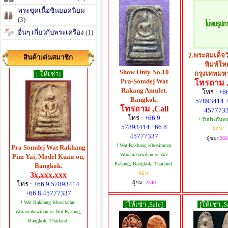
พระชุดเนื้อชินยอดนิยม
(3)
อื่นๆ เกี่ยวกับพระเครื่อง
(1)
2.พระสมเด็จว
สินค้าเด่นสมาชิก
พิมพ์ให
Show Only No.10
กรุงเทพมห
[ ให้เช่า]
Pra-Somdej Wat
โทรถาม ,
Rakang Amulet.
โทร :
+6
Bangkok.
57893414 
โทรถาม ,Call
457773
โทร :
+66 9
! รับประกันพ
57893414 +66 8
ผ่อน!
45777337
ผู้ชม:
260
! Wat Rakhang Khositaram
Pra Somdej Wat Rakhang
Woramahawihan or Wat
Pim Yai, Model Kuan-ou,
Rakang, Bangkok, Thailand.
Bangkok.
ผ่อน!
3x,xxx,xxx
ผู้ชม:
2540
โทร :
+66 9 57893414
+66 8 45777337
! Wat Rakhang Khositaram
[ให้เช่า ,Sale]
[ให้เช่า ,S
Woramahawihan or Wat Rakang,
Bangkok, Thailand.