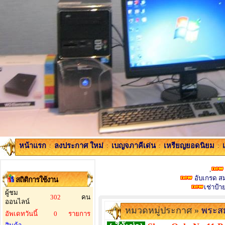
หน้าแรก
:
ลงประกาศ ใหม่
:
เบญจภาคีเด่น
:
เหรียญยอดนิยม
:
,
อับเกรด สมา
สถิติการใช้งาน
เช่าป้
ผู้ชม
302
คน
ออนไลน์
หมวดหมู่ประกาศ »
พระสม
อัพเดทวันนี้
0
รายการ