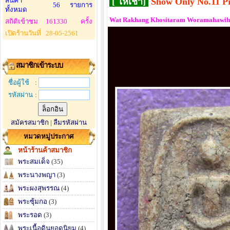
สินค้า
[ ให้เช่า]
Show Only No.11 P
56
รายการ
ทั้งหมด
Wat Rakhang Khositaram Woramahawihan
สถิติเข้าชม
161330
ครั้ง
เปิดร้านวันที่
28-05-2561
สมาชิกเข้าระบบ
ชื่อผู้ใช้
:
รหัสผ่าน
:
สมัครสมาชิก
|
ลืมรหัสผ่าน
หมวดหมู่ประกาศ
หน้าร้านค้าสมาชิก
พระสมเด็จ
(35)
พระนางพญา
(3)
พระผงสุพรรณ
(4)
พระซุ้มกอ
(3)
พระรอด
(3)
พระเนื้อดินยอดนิยม
(4)