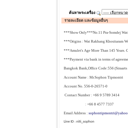
ค้นหาพระเครื่อง
รายละเอียด และข้อมูลอื่นๆ
***Show Only***No.11 Pra-Somdej Wat
***Origins : Wat Rakhang Khositaram W
***Amulet's Age More Than 145 Years. 
***Payment via bank in terms of agreeme
Bangkok Bank,Office Code:556 (Siraarts 
Account Name : Mr.Sophon Tipmontri
Account No. 556-0-26571-0
Contact Number : +66 9 5789 3414
: +66 8 4577 7337
Email Address :
sophontipmontri@yahoo
Line ID : niti_sophon