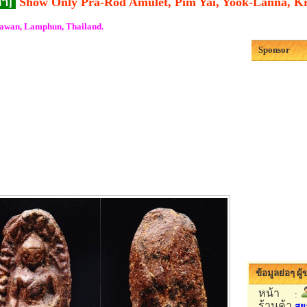
่า]
Show Only Pra-Rod Amulet, Pim Yai, Yook-Lanna, 
wan, Lamphun, Thailand.
Sponsor
ข้อมูลย่อๆ ผู
หน้า
:
ร้านค้า
สย