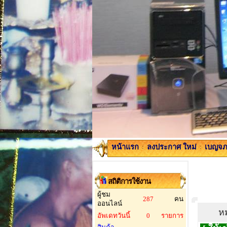
หน้าแรก
:
ลงประกาศ ใหม่
:
เบญจภา
สถิติการใช้งาน
ผู้ชม
287
คน
ออนไลน์
หม
อัพเดทวันนี้
0
รายการ