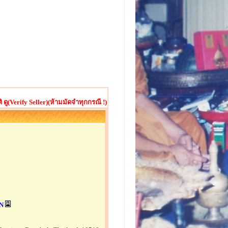
ู(Verify Seller)(ห้ามมัดจำทุกกรณี !)
N