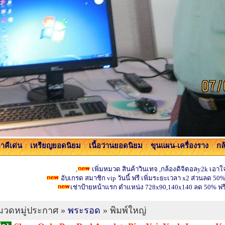
คีเด่น
:
เหรียญยอดนิยม
:
เนื้อว่านยอดนิยม
:
ขุนแผน-เครื่องราง
:
กล
,
เพิ่มหมวด สินค้าวินเทจ ,กล้องดิจิตอลy2k เอาใจ
อับเกรด สมาชิก vip วันนี้ ฟรี เพิ่มระยะเวลา x2 ส่วนลด 50%
เช่าป้ายหน้าแรก ตำแหน่ง 728x90,140x140 ลด 50% ฟร
วดหมู่ประกาศ »
พระรอด
» พิมพ์ใหญ่