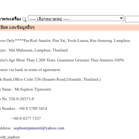
าพระเครื่อง
อียด และข้อมูลอื่นๆ
how Only****Pra-Rod Amulet, Pim Yai, Yook-Lanna, Kru-Aumong. Lamphun.
ins : Wat Mahawan, Lamphun, Thailand.
et's Age More Than 1,300 Years. Guarantee Genuine Thai-Amulets 100%
ent via bank in terms of agreement.
 Bank,Office Code:556 (Siraarts Road,Uttaradit, Thailand.)
 Name : Mr.Sophon Tipmontri
t No. 556-0-26571-0
 Number : +66 9 5789 3414
6 8 4577 7337
ddress :
sophontipmontri@yahoo.com
: niti_sophon