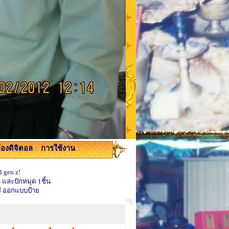
้องดิจิตอล
:
การใช้งาน
:
 gen z!
 และปักหมุด 1ชิ้น
ี ออกแบบป้าย