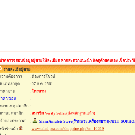
ปรดตรวจสอบข้อมูลผู้ขายให้ละเอียด หากสะดวกแนะนำ นัดดูด้วยตนเอง เช็คประวัติ ด
รายละเอียผู้ขาย
ความต้องการ
: ต้องการโชวน์
อับเดทล่าสุด
: 07 ส.ค. 2561
ราคาขาย
:
โทรถาม
ราคา/ผ่อน
:
หมายเหตุ สมาชิก
:
สถานะ สมาชิก
:
สมาชิก Verify Seller
(ส่งหลักฐานแล้ว)
เจ้าของประกาศ
:
Siam Amulets Store(ร้านพระเครื่องสยาม)-NITI_SOPHO
:
www.talad-pra.com/shopping.php?m=10619
หน้าร้านค้า