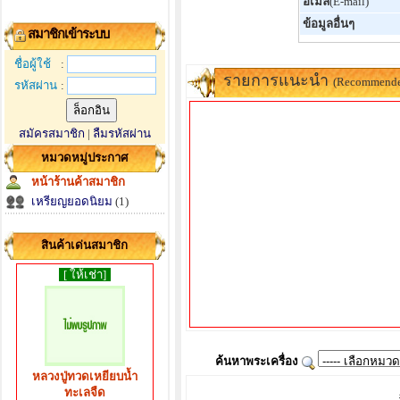
อีเมล์
(E-mail)
ข้อมูลอื่นๆ
สมาชิกเข้าระบบ
ชื่อผู้ใช้
:
รายการแนะนำ
(Recommend
รหัสผ่าน
:
สมัครสมาชิก
|
ลืมรหัสผ่าน
หมวดหมู่ประกาศ
หน้าร้านค้าสมาชิก
เหรียญยอดนิยม
(1)
สินค้าเด่นสมาชิก
[ ให้เช่า]
ค้นหาพระเครื่อง
หลวงปู่ทวดเหยียบน้ำ
ทะเลจืด