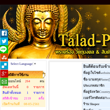
Select Language
▼
ยินดีต้อนรับเข้
ที่อยู่เว็บไซต์
websit
สถิติการใช้งาน
ชื่อ-นามสกุล
Name
ผู้ชมออนไลน์
264
คน
ประเภทสมาชิก
อัพเดทวันนี้
0
รายการ
ที่อยู่จังหวัด
Countr
สินค้าทั้งหมด
1
รายการ
เบอร์โทรติดต่อ
Pho
สถิติเข้าชม
2119
ครั้ง
เปิดร้านวันที่
08-05-2561
ร้าน Shopee