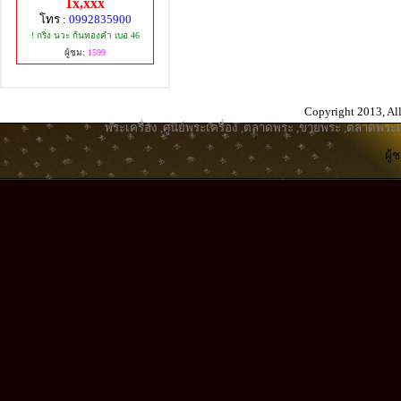
1x,xxx
โทร :
0992835900
! กริ่ง นวะ ก้นทองคำ เบอ 46
ผู้ชม:
1599
Copyright 2013, All
พระเครื่อง
,
ศูนย์พระเครื่อง
,
ตลาดพระ
,
ขายพระ
,
ตลาดพระเค
ผู