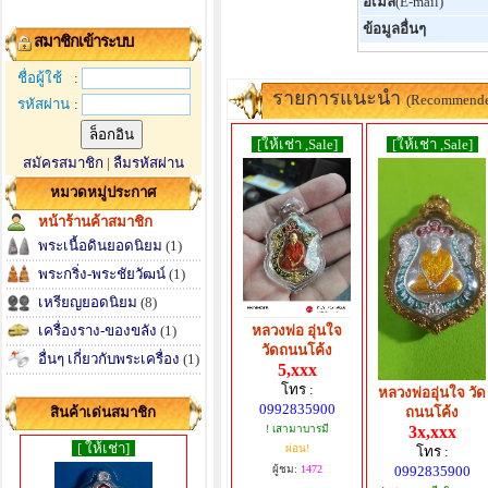
อีเมล์
(E-mail)
ข้อมูลอื่นๆ
สมาชิกเข้าระบบ
ชื่อผู้ใช้
:
รายการแนะนำ
(Recommend
รหัสผ่าน
:
[ให้เช่า ,Sale]
[ให้เช่า ,Sale]
สมัครสมาชิก
|
ลืมรหัสผ่าน
หมวดหมู่ประกาศ
หน้าร้านค้าสมาชิก
พระเนื้อดินยอดนิยม
(1)
พระกริ่ง-พระชัยวัฒน์
(1)
เหรียญยอดนิยม
(8)
เครื่องราง-ของขลัง
(1)
หลวงพ่อ อุ่นใจ
วัดถนนโค้ง
อื่นๆ เกี่ยวกับพระเครื่อง
(1)
5,xxx
โทร :
หลวงพ่ออุ่นใจ วัด
0992835900
สินค้าเด่นสมาชิก
ถนนโค้ง
! เสามาบารมี
3x,xxx
[ ให้เช่า]
ผ่อน!
โทร :
ผู้ชม:
1472
0992835900