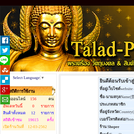
Select Language
▼
ยินดีต้อนรับเข้า
ที่อยู่เว็บไซต์
website
สถิติการใช้งาน
ชื่อ-นามสกุล
Name(
ผู้ชมออนไลน์
156
คน
ประเภทสมาชิก
อัพเดทวันนี้
0
รายการ
ที่อยู่จังหวัด
Country
สินค้าทั้งหมด
12
รายการ
เบอร์โทรติดต่อ
Phon
สถิติเข้าชม
19615
ครั้ง
เปิดร้านวันที่
12-03-2562
ร้าน Shopee