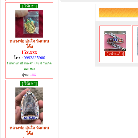
[ ให้เช่า]
หลวงพ่อ อุ่นใจ วัดถนน
โค้ง
15x,xxx
[ เช่าแล้ว]
โทร :
0992835900
! เสมาบารมี ทองคำ เลข 8 วันเกิด
หลวงพ่อ
ผู้ชม:
1352
[ ให้เช่า]
หลวงพ่อ อุ่นใจ วัดถนน
โค้ง