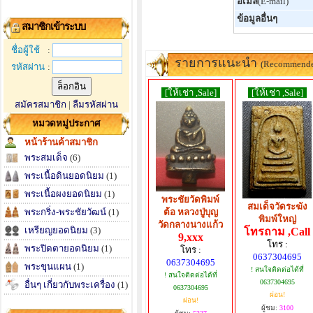
อีเมล์
(E-mail)
ข้อมูลอื่นๆ
สมาชิกเข้าระบบ
ชื่อผู้ใช้
:
รายการแนะนำ
(Recommend
รหัสผ่าน
:
[ให้เช่า ,Sale]
[ให้เช่า ,Sale]
สมัครสมาชิก
|
ลืมรหัสผ่าน
หมวดหมู่ประกาศ
หน้าร้านค้าสมาชิก
พระสมเด็จ
(6)
พระเนื้อดินยอดนิยม
(1)
พระเนื้อผงยอดนิยม
(1)
พระชัยวัดพิมพ์
สมเด็จวัดระฆัง
ต้อ หลวงปู่บุญ
พระกริ่ง-พระชัยวัฒน์
(1)
พิมพ์ใหญ่
วัดกลางนางแก้ว
เหรียญยอดนิยม
(3)
โทรถาม ,Call
9,xxx
โทร :
พระปิดตายอดนิยม
(1)
โทร :
0637304695
0637304695
พระขุนแผน
(1)
! สนใจติดต่อได้ที่
! สนใจติดต่อได้ที่
0637304695
อื่นๆ เกี่ยวกับพระเครื่อง
(1)
0637304695
ผ่อน!
ผ่อน!
ผู้ชม:
3100