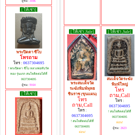
ผู้ชม:
3106
[ ให้เช่า]
[ ให้เช่า ,Sale]
[ ให้เช่า ,Sale]
พระปิดตา ซีโบ
โทรถาม
โทร :
0637304695
! พระปิดตา ซีโบ หลวงพ่อทับวัด
ทอง รุ่นแรก สนใจติดต่อได้ที่
สมเด็จวัดระฆัง
0637304695
พระสมเด็จวัด
พิมพ์ใหญ่
ผู้ชม:
9164
ระฆังพิมพ์พุทธ
โทร
[ ให้เช่า]
ชินราช (ขุนแผน)
ถาม,Call
โทร
โทร :
ถาม,Call
0637304695
โทร :
! สนใจติดต่อได้ที่
0637304695
0637304695
! สนใจติดต่อได้ที่
ผ่อน!
0637304695
ผู้ชม:
2623
ผ่อน!