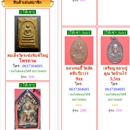
ผู้ชม:
5337
สินค้าเด่นสมาชิก
[ ให้เช่า]
[ให้เช่า ,Sale]
[ให้เช่า ,Sale]
สมเด็จวัดระฆังพิมพ์ใหญ่
โทรถาม
โทร :
0637304695
หลวงพ่ออี๊ วัดสัต
เหรียญ หลวงปู่
! สนใจติดต่อได้ที่ 0637304695
ตหีบ ปี2519
คูณ วัดบ้านไร่
ผู้ชม:
3100
9xx
5,5xx
โทร :
โทร :
[ ให้เช่า]
0637304695
0637304695
! สนใจติดต่อได้ที่
! สนใจติดต่อได้ที่
0637304695
0637304695
ผ่อน!
ผ่อน!
ผู้ชม:
2288
ผู้ชม:
2554