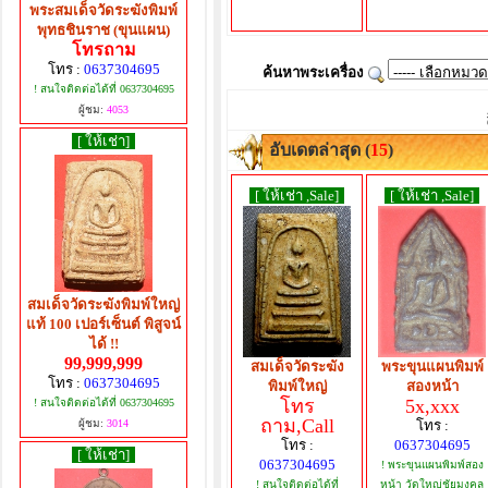
พระสมเด็จวัดระฆังพิมพ์
พุทธชินราช (ขุนแผน)
โทรถาม
โทร :
0637304695
ค้นหาพระเครื่อง
! สนใจติดต่อได้ที่ 0637304695
ผู้ชม:
4053
[ ให้เช่า]
อับเดตล่าสุด (
15
)
[ ให้เช่า ,Sale]
[ ให้เช่า ,Sale]
สมเด็จวัดระฆังพิมพ์ใหญ่
แท้ 100 เปอร์เซ็นต์ พิสูจน์
ได้ !!
99,999,999
สมเด็จวัดระฆัง
พระขุนแผนพิมพ์
โทร :
0637304695
พิมพ์ใหญ่
สองหน้า
โทร
5x,xxx
! สนใจติดต่อได้ที่ 0637304695
ถาม,Call
โทร :
ผู้ชม:
3014
โทร :
0637304695
[ ให้เช่า]
0637304695
! พระขุนแผนพิมพ์สอง
! สนใจติดต่อได้ที่
หน้า วัดใหญ่ชัยมงคล