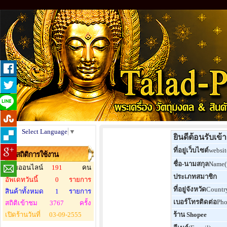
Select Language
▼
ยินดีต้อนรับเข
ที่อยู่เว็บไซต์
websit
สถิติการใช้งาน
ชื่อ-นามสกุล
Name
ผู้ชมออนไลน์
191
คน
ประเภทสมาชิก
อัพเดทวันนี้
0
รายการ
ที่อยู่จังหวัด
Countr
สินค้าทั้งหมด
1
รายการ
เบอร์โทรติดต่อ
Ph
สถิติเข้าชม
3767
ครั้ง
เปิดร้านวันที่
03-09-2555
ร้าน Shopee