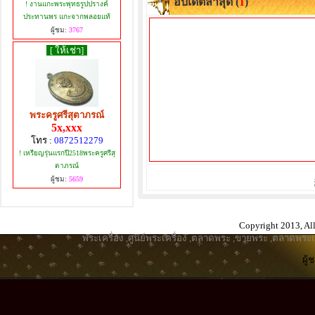
อับเดตล่าสุด (
1
)
! งานแกะพระพุทธรูปปรางค์
ประทานพร แกะจากพลอยแท้
ผู้ชม:
3767
[ ให้เช่า]
พระครูศรีสุตาภรณ์
5x,xxx
โทร :
0872512279
! เหรียญรุ่นแรกปี2518พระครูศรีสุ
ตาภรณ์
ผู้ชม:
5659
Copyright 2013, All
พระเครื่อง
,
ศูนย์พระเครื่อง
,
ตลาดพระ
,
ขายพระ
,
ตลาดพระเค
ผู