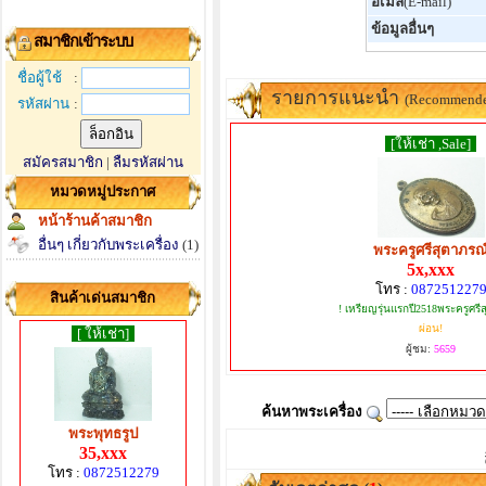
อีเมล์
(E-mail)
ข้อมูลอื่นๆ
สมาชิกเข้าระบบ
ชื่อผู้ใช้
:
รายการแนะนำ
(Recommend
รหัสผ่าน
:
[ให้เช่า ,Sale]
สมัครสมาชิก
|
ลืมรหัสผ่าน
หมวดหมู่ประกาศ
หน้าร้านค้าสมาชิก
อื่นๆ เกี่ยวกับพระเครื่อง
(1)
พระครูศรีสุตาภรณ
5x,xxx
โทร :
087251227
สินค้าเด่นสมาชิก
! เหรียญรุ่นแรกปี2518พระครูศรี
ผ่อน!
[ ให้เช่า]
ผู้ชม:
5659
ค้นหาพระเครื่อง
พระพุทธรูป
35,xxx
โทร :
0872512279